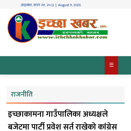
आइतबार
,
साउन
२४
,
२०८३
| August 9, 2026
गृहपृष्ठ
देश
/
समाज
राजनीति
☰
विश्व
खबर
राजनीति
अर्थ
कृषि
इच्छाकामना गाउँपालिका अध्यक्षले
खेलकुद
बजेटमा पार्टी प्रवेश सर्त राखेको कांग्रेस