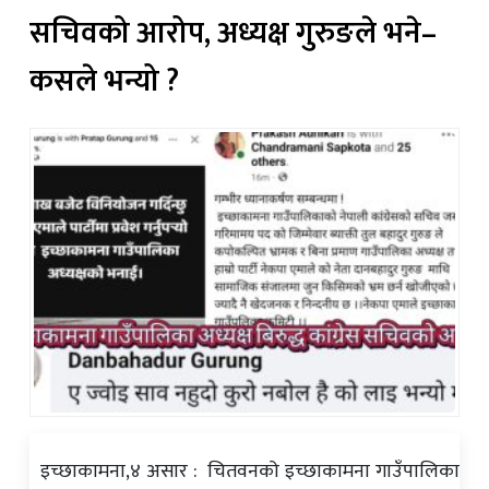
शिक्षा/
सचिवको आरोप, अध्यक्ष गुरुङले भने–
स्वास्थ्य
कसले भन्यो ?
मनोरञ्जन
रोचक
खबर
संवाद
ईच्छाकामना
टिभि
युनिकोड
इच्छाकामना,४ असार : चितवनको इच्छाकामना गाउँपालिका