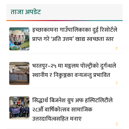
ताजा अपडेट
इच्छाकामना गाउँपालिकाका दुई रिसोर्टले
प्राप्त गरे ‘अति उत्तम’ खाद्य स्वच्छता स्तर
१
भरतपुर–२५ मा मङ्गलम पोल्ट्रीको दुर्गन्धले
स्थानीय र निकुञ्जका वन्यजन्तु प्रभावित
२
सिद्धार्थ बिजनेश ग्रुप अफ हस्पिटलिटीले
२८औँ वार्षिकोत्सव सामाजिक
उत्तरदायित्वसहित मनाए
३