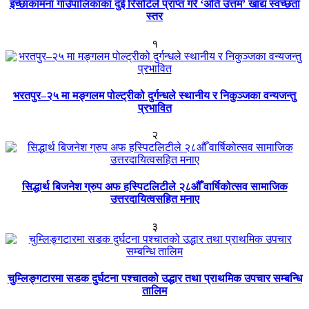
इच्छाकामना गाउँपालिकाका दुई रिसोर्टले प्राप्त गरे ‘अति उत्तम’ खाद्य स्वच्छता
स्तर
१
भरतपुर–२५ मा मङ्गलम पोल्ट्रीको दुर्गन्धले स्थानीय र निकुञ्जका वन्यजन्तु
प्रभावित
२
सिद्धार्थ बिजनेश ग्रुप अफ हस्पिटलिटीले २८औँ वार्षिकोत्सव सामाजिक
उत्तरदायित्वसहित मनाए
३
चुम्लिङ्गटारमा सडक दुर्घटना पश्चातको उद्धार तथा प्राथमिक उपचार सम्बन्धि
तालिम