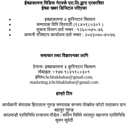
ईच्छाकामना मिडिया नेटवर्क प्रा.लि.द्धारा प्रकाशित
ईच्छा खबर डिजिटल पत्रिका
इच्छाकामना ४ कुरिनटार चितवन
सम्पादक विपि त्रिपाठी (९८४५९८०३०१ )
सुचना विभाग दर्ता नम्बर : १२६०/०७५–७६
कम्पनी रजिष्टार कार्यालय दर्ता नम्बर : २०४३०७०-७५/७६
समाचार तथा विज्ञापनका लागि
ठेगाना:
इच्छाकामना ४ कुरिनटार चितवन
मोबाइल:
+९७७ ९८४५९८०३०१
इमेल
ichchhakhabar@gmail.com,
marketing.ichchhakhabar@gmail.com
हाम्रो टिम
कार्यकारी संपादक
हिरालाल गुरुङ
सम्पादक
सन्जय पोखरेल
फोटो पत्रकार
दान
बहादुर गुरुङ
काठमाडौ प्रतिनिधि
राजाराम पौडेल / सविन घिमिरे
भरतपुर महानगर प्रतिनिधि
सुमन सुवेदी