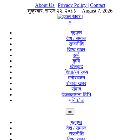
About Us |
Privacy Policy |
Contact
शुक्रबार
,
साउन
२२
,
२०८३
| August 7, 2026
×
गृहपृष्ठ
देश / समाज
राजनीति
विश्व खबर
अर्थ
कृषि
खेलकुद
शिक्षा/स्वास्थ्य
मनोरञ्जन
रोचक खबर
संवाद
ईच्छाकामना टिभि
युनिकोड
☰
गृहपृष्ठ
देश / समाज
राजनीति
विश्व खबर