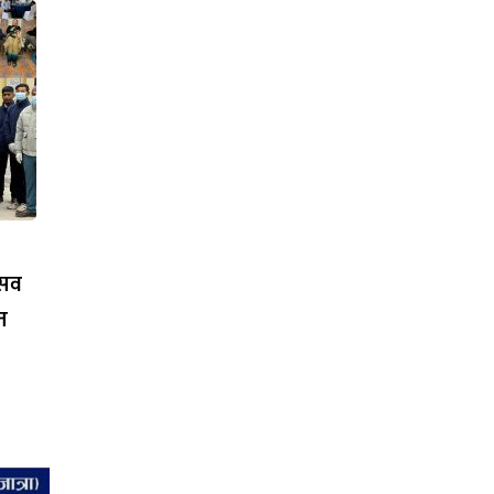
्सव
त