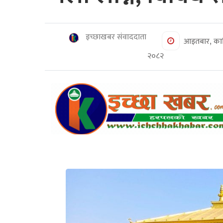
शिक्षा/
स्वास्थ्य
मनोरञ्जन
इच्छाखबर संवाददाता
आइतबार, कार
२०८२
रोचक
खबर
संवाद
ईच्छाकामना
टिभि
युनिकोड