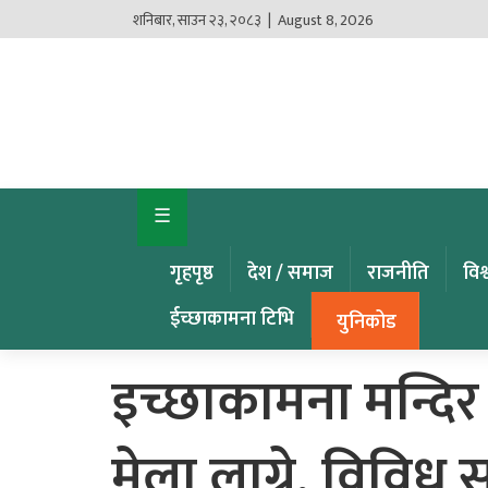
शनिबार
,
साउन
२३
,
२०८३
| August 8, 2026
गृहपृष्ठ
देश
/
समाज
☰
राजनीति
गृहपृष्ठ
देश / समाज
राजनीति
विश
विश्व
खबर
ईच्छाकामना टिभि
युनिकोड
अर्थ
इच्छाकामना मन्दि
कृषि
मेला लाग्ने, विविध स
खेलकुद