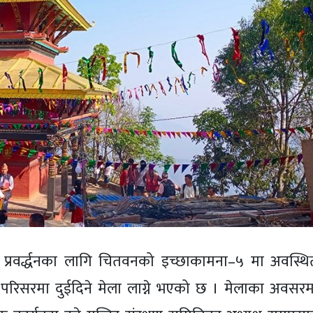
न प्रवर्द्धनका लागि चितवनको इच्छाकामना–५ मा अवस्थि
िर परिसरमा दुईदिने मेला लाग्ने भएको छ । मेलाका अवसरम