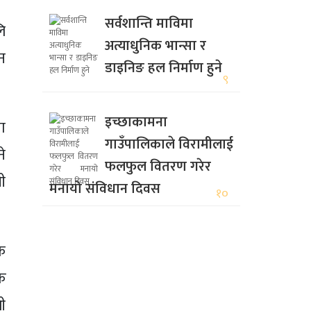
सर्वशान्ति माविमा
ि
अत्याधुनिक भान्सा र
न
डाइनिङ हल निर्माण हुने
९
इच्छाकामना
ा
गाउँपालिकाले विरामीलाई
ने
फलफुल वितरण गरेर
ी
मनायो संविधान दिवस
१०
क
क
ी