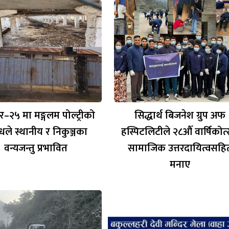
र–२५ मा मङ्गलम पोल्ट्रीको
सिद्धार्थ बिजनेश ग्रुप अफ
गन्धले स्थानीय र निकुञ्जका
हस्पिटलिटीले २८औँ वार्षिकोत
वन्यजन्तु प्रभावित
सामाजिक उत्तरदायित्वसहि
मनाए