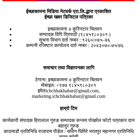
ईच्छाकामना मिडिया नेटवर्क प्रा.लि.द्धारा प्रकाशित
ईच्छा खबर डिजिटल पत्रिका
इच्छाकामना ४ कुरिनटार चितवन
सम्पादक विपि त्रिपाठी (९८४५९८०३०१ )
सुचना विभाग दर्ता नम्बर : १२६०/०७५–७६
कम्पनी रजिष्टार कार्यालय दर्ता नम्बर : २०४३०७०-७५/७६
समाचार तथा विज्ञापनका लागि
ठेगाना:
इच्छाकामना ४ कुरिनटार चितवन
मोबाइल:
+९७७ ९८४५९८०३०१
इमेल
ichchhakhabar@gmail.com,
marketing.ichchhakhabar@gmail.com
हाम्रो टिम
कार्यकारी संपादक
हिरालाल गुरुङ
सम्पादक
सन्जय पोखरेल
फोटो पत्रकार
दान
बहादुर गुरुङ
काठमाडौ प्रतिनिधि
राजाराम पौडेल / सविन घिमिरे
भरतपुर महानगर प्रतिनिधि
सुमन सुवेदी