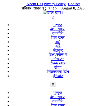
About Us |
Privacy Policy |
Contact
शनिबार
,
साउन
२३
,
२०८३
| August 8, 2026
×
गृहपृष्ठ
देश / समाज
राजनीति
विश्व खबर
अर्थ
कृषि
खेलकुद
शिक्षा/स्वास्थ्य
मनोरञ्जन
रोचक खबर
संवाद
ईच्छाकामना टिभि
युनिकोड
☰
गृहपृष्ठ
देश / समाज
राजनीति
विश्व खबर