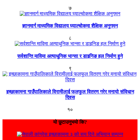
७
ज्ञानमार्ग माध्यमिक विद्यालय घ्याल्चोकमा शैक्षिक अनुगमन
८
सर्वशान्ति माविमा अत्याधुनिक भान्सा र डाइनिङ हल निर्माण हुने
९
इच्छाकामना गाउँपालिकाले विरामीलाई फलफुल वितरण गरेर मनायो संविधान
दिवस
१०
यो छुटाउनुभयो कि?