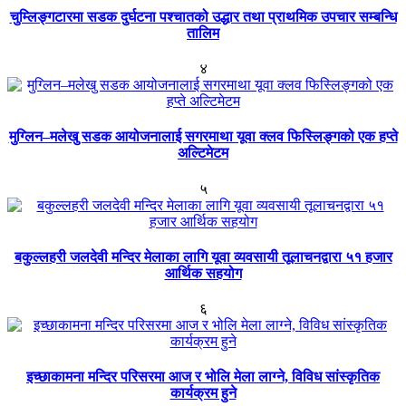
चुम्लिङ्गटारमा सडक दुर्घटना पश्चातको उद्धार तथा प्राथमिक उपचार सम्बन्धि
तालिम
४
मुग्लिन–मलेखु सडक आयोजनालाई सगरमाथा यूवा क्लव फिस्लिङ्गको एक हप्ते
अल्टिमेटम
५
बकुल्लहरी जलदेवी मन्दिर मेलाका लागि यूवा व्यवसायी तूलाचनद्वारा ५१ हजार
आर्थिक सहयोग
६
इच्छाकामना मन्दिर परिसरमा आज र भोलि मेला लाग्ने, विविध सांस्कृतिक
कार्यक्रम हुने