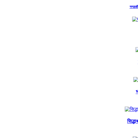
गण्डकी 
भ
सिद्ध