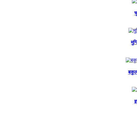
च
मुग
बकुल
इ