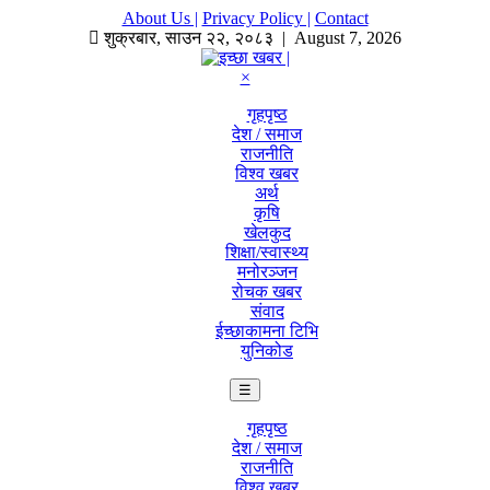
About Us |
Privacy Policy |
Contact
शुक्रबार
,
साउन
२२
,
२०८३
| August 7, 2026
×
गृहपृष्ठ
देश / समाज
राजनीति
विश्व खबर
अर्थ
कृषि
खेलकुद
शिक्षा/स्वास्थ्य
मनोरञ्जन
रोचक खबर
संवाद
ईच्छाकामना टिभि
युनिकोड
☰
गृहपृष्ठ
देश / समाज
राजनीति
विश्व खबर