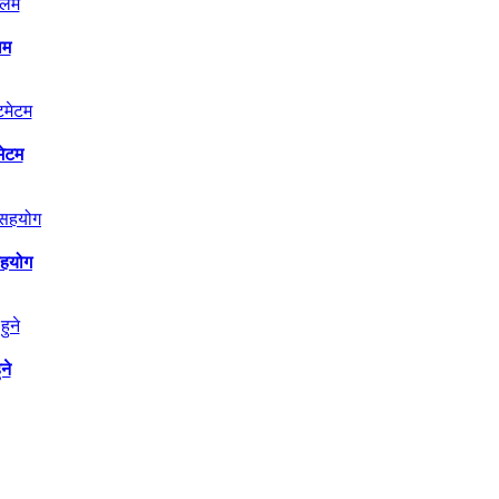
िम
मेटम
सहयोग
ने