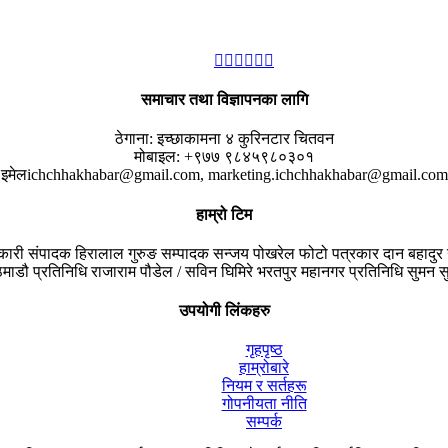
समाचार तथा विज्ञापनका लागि
ठेगाना:
इच्छाकामना ४ कुरिनटार चितवन
मोबाइल:
+९७७ ९८४५९८०३०१
इमेल
ichchhakhabar@gmail.com, marketing.ichchhakhabar@gmail.com
हाम्रो टिम
यकारी संपादक
हिरालाल गुरुङ
सम्पादक
सन्जय पोखरेल
फोटो पत्रकार
दान बहादुर 
माडौ प्रतिनिधि
राजाराम पौडेल / सविन घिमिरे
भरतपुर महानगर प्रतिनिधि
सुमन सु
उपयोगी लिंकहरु
गृहपृष्ठ
हाम्रोबारे
नियम र सर्तहरू
गोपनीयता नीति
सम्पर्क