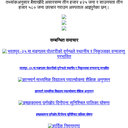
तथ्यांकअनुसार बैशाखेदि असारसम्म तीन हजार ४२५ जना र साउनयता तीन
हजार ५८० जना उपचार गराउन अस्पताल आइपुगेका छन्।
सम्बन्धित समाचार
भरतपुर–२५ मा मङ्गलम पोल्ट्रीको दुर्गन्धले स्थानीय र निकुञ्जका वन्यजन्तु प्रभावित
ज्ञानमार्ग माध्यमिक विद्यालय घ्याल्चोकमा शैक्षिक अनुगमन
इच्छाकामना पूर्णखोप दिगोपना सुनिश्चित पालिका घोषणा