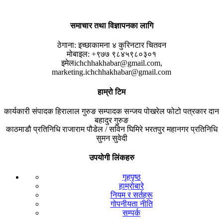
समाचार तथा विज्ञापनका लागि
ठेगाना:
इच्छाकामना ४ कुरिनटार चितवन
मोबाइल:
+९७७ ९८४५९८०३०१
इमेल
ichchhakhabar@gmail.com,
marketing.ichchhakhabar@gmail.com
हाम्रो टिम
कार्यकारी संपादक
हिरालाल गुरुङ
सम्पादक
सन्जय पोखरेल
फोटो पत्रकार
दान
बहादुर गुरुङ
काठमाडौ प्रतिनिधि
राजाराम पौडेल / सविन घिमिरे
भरतपुर महानगर प्रतिनिधि
सुमन सुवेदी
उपयोगी लिंकहरु
गृहपृष्ठ
हाम्रोबारे
नियम र सर्तहरू
गोपनीयता नीति
सम्पर्क