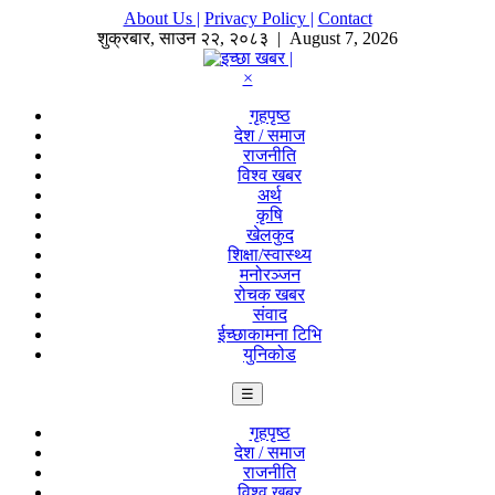
About Us |
Privacy Policy |
Contact
शुक्रबार
,
साउन
२२
,
२०८३
| August 7, 2026
×
गृहपृष्ठ
देश / समाज
राजनीति
विश्व खबर
अर्थ
कृषि
खेलकुद
शिक्षा/स्वास्थ्य
मनोरञ्जन
रोचक खबर
संवाद
ईच्छाकामना टिभि
युनिकोड
☰
गृहपृष्ठ
देश / समाज
राजनीति
विश्व खबर