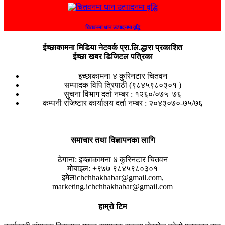
चितवनमा धान उत्पादनमा वृद्धि
ईच्छाकामना मिडिया नेटवर्क प्रा.लि.द्धारा प्रकाशित
ईच्छा खबर डिजिटल पत्रिका
इच्छाकामना ४ कुरिनटार चितवन
सम्पादक विपि त्रिपाठी (९८४५९८०३०१ )
सुचना विभाग दर्ता नम्बर : १२६०/०७५–७६
कम्पनी रजिष्टार कार्यालय दर्ता नम्बर : २०४३०७०-७५/७६
समाचार तथा विज्ञापनका लागि
ठेगाना:
इच्छाकामना ४ कुरिनटार चितवन
मोबाइल:
+९७७ ९८४५९८०३०१
इमेल
ichchhakhabar@gmail.com,
marketing.ichchhakhabar@gmail.com
हाम्रो टिम