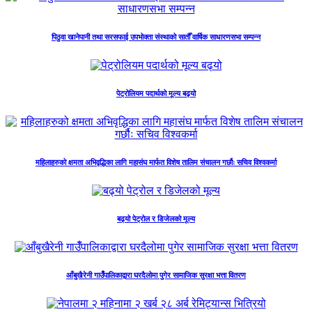
पिठुवा खानेपानी तथा सरसफाई उपभोक्ता संस्थाको सातौँ वार्षिक साधारणसभा सम्पन्न
पेट्रोलियम पदार्थको मूल्य बढ्यो
महिलाहरुको क्षमता अभिवृद्धिका लागि महासंघ मार्फत विशेष तालिम संचालन गर्छौः सचिव विश्वकर्मा
बढ्यो पेट्रोल र डिजेलको मूल्य
आँबुखैरेनी गाउँँपालिकाद्वारा घरदैलोमा पुगेर सामाजिक सुरक्षा भत्ता वितरण