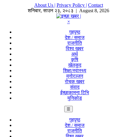
About Us |
Privacy Policy |
Contact
शनिबार
,
साउन
२३
,
२०८३
| August 8, 2026
×
गृहपृष्ठ
देश / समाज
राजनीति
विश्व खबर
अर्थ
कृषि
खेलकुद
शिक्षा/स्वास्थ्य
मनोरञ्जन
रोचक खबर
संवाद
ईच्छाकामना टिभि
युनिकोड
☰
गृहपृष्ठ
देश / समाज
राजनीति
विश्व खबर