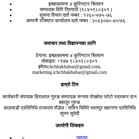
इच्छाकामना ४ कुरिनटार चितवन
सम्पादक विपि त्रिपाठी (९८४५९८०३०१ )
सुचना विभाग दर्ता नम्बर : १२६०/०७५–७६
कम्पनी रजिष्टार कार्यालय दर्ता नम्बर : २०४३०७०-७५/७६
समाचार तथा विज्ञापनका लागि
ठेगाना:
इच्छाकामना ४ कुरिनटार चितवन
मोबाइल:
+९७७ ९८४५९८०३०१
इमेल
ichchhakhabar@gmail.com,
marketing.ichchhakhabar@gmail.com
हाम्रो टिम
कार्यकारी संपादक
हिरालाल गुरुङ
सम्पादक
सन्जय पोखरेल
फोटो पत्रकार
दान
बहादुर गुरुङ
काठमाडौ प्रतिनिधि
राजाराम पौडेल / सविन घिमिरे
भरतपुर महानगर प्रतिनिधि
सुमन सुवेदी
उपयोगी लिंकहरु
गृहपृष्ठ