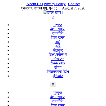
About Us |
Privacy Policy |
Contact
शुक्रबार
,
साउन
२२
,
२०८३
| August 7, 2026
×
गृहपृष्ठ
देश / समाज
राजनीति
विश्व खबर
अर्थ
कृषि
खेलकुद
शिक्षा/स्वास्थ्य
मनोरञ्जन
रोचक खबर
संवाद
ईच्छाकामना टिभि
युनिकोड
☰
गृहपृष्ठ
देश / समाज
राजनीति
विश्व खबर