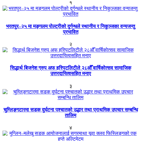
१
भरतपुर–२५ मा मङ्गलम पोल्ट्रीको दुर्गन्धले स्थानीय र निकुञ्जका वन्यजन्तु
प्रभावित
२
सिद्धार्थ बिजनेश ग्रुप अफ हस्पिटलिटीले २८औँ वार्षिकोत्सव सामाजिक
उत्तरदायित्वसहित मनाए
३
चुम्लिङ्गटारमा सडक दुर्घटना पश्चातको उद्धार तथा प्राथमिक उपचार सम्बन्धि
तालिम
४