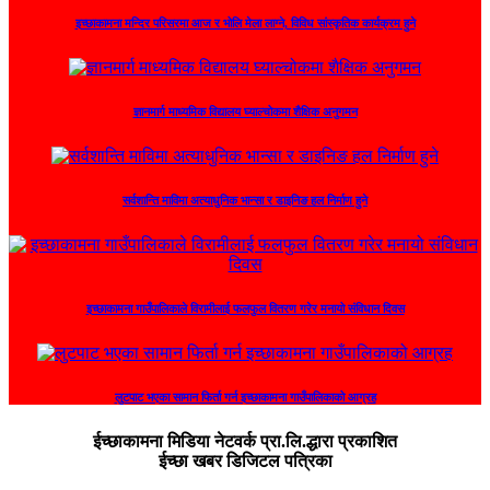
इच्छाकामना मन्दिर परिसरमा आज र भोलि मेला लाग्ने, विविध सांस्कृतिक कार्यक्रम हुने
ज्ञानमार्ग माध्यमिक विद्यालय घ्याल्चोकमा शैक्षिक अनुगमन
सर्वशान्ति माविमा अत्याधुनिक भान्सा र डाइनिङ हल निर्माण हुने
इच्छाकामना गाउँपालिकाले विरामीलाई फलफुल वितरण गरेर मनायो संविधान दिवस
लुटपाट भएका सामान फिर्ता गर्न इच्छाकामना गाउँपालिकाको आग्रह
ईच्छाकामना मिडिया नेटवर्क प्रा.लि.द्धारा प्रकाशित
ईच्छा खबर डिजिटल पत्रिका