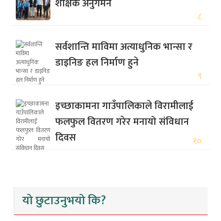
शैक्षिक अनुगमन
८
सर्वशान्ति माविमा अत्याधुनिक भान्सा र
डाइनिङ हल निर्माण हुने
९
इच्छाकामना गाउँपालिकाले विरामीलाई
फलफुल वितरण गरेर मनायो संविधान
दिवस
१०
यो छुटाउनुभयो कि?