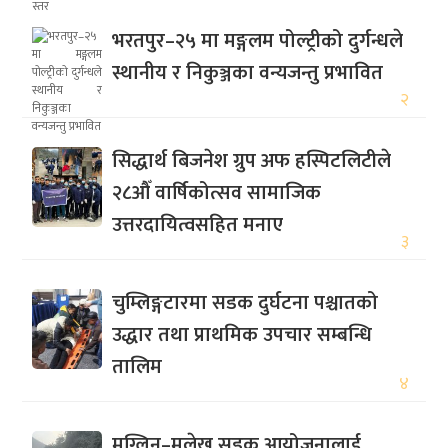
भरतपुर–२५ मा मङ्गलम पोल्ट्रीको दुर्गन्धले
स्थानीय र निकुञ्जका वन्यजन्तु प्रभावित
२
सिद्धार्थ बिजनेश ग्रुप अफ हस्पिटलिटीले
२८औँ वार्षिकोत्सव सामाजिक
उत्तरदायित्वसहित मनाए
३
चुम्लिङ्गटारमा सडक दुर्घटना पश्चातको
उद्धार तथा प्राथमिक उपचार सम्बन्धि
तालिम
४
मुग्लिन–मलेखु सडक आयोजनालाई