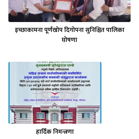
इच्छाकामना पूर्णखोप दिगोपना सुनिश्चित पालिका
घोषणा
हार्दिक निमन्त्रणा