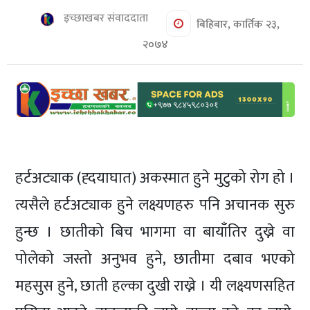
शिक्षा/
इच्छाखबर संवाददाता
स्वास्थ्य
बिहिबार, कार्तिक २३,
२०७४
मनोरञ्जन
रोचक
खबर
संवाद
ईच्छाकामना
हर्टअट्याक (ह्दयाघात) अकस्मात हुने मुटुको रोग हो ।
टिभि
त्यसैले हर्टअट्याक हुने लक्ष्यणहरु पनि अचानक सुरु
युनिकोड
हुन्छ । छातीको बिच भागमा वा बायाँतिर दुख्ने वा
पोलेको जस्तो अनुभव हुने, छातीमा दबाव भएको
महसुस हुने, छाती हल्का दुखी राख्ने । यी लक्ष्यणसहित