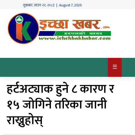
शुक्रबार
,
साउन
२२
,
२०८३
| August 7, 2026
गृहपृष्ठ
देश
/
समाज
राजनीति
☰
विश्व
हर्टअट्याक हुने ८ कारण र
खबर
अर्थ
१५ जोगिने तरिका जानी
कृषि
राख्नुहोस्
खेलकुद