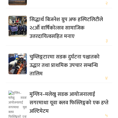
२
सिद्धार्थ बिजनेश ग्रुप अफ हस्पिटलिटीले
२८औँ वार्षिकोत्सव सामाजिक
उत्तरदायित्वसहित मनाए
३
चुम्लिङ्गटारमा सडक दुर्घटना पश्चातको
उद्धार तथा प्राथमिक उपचार सम्बन्धि
तालिम
४
मुग्लिन–मलेखु सडक आयोजनालाई
सगरमाथा यूवा क्लव फिस्लिङ्गको एक हप्ते
अल्टिमेटम
५