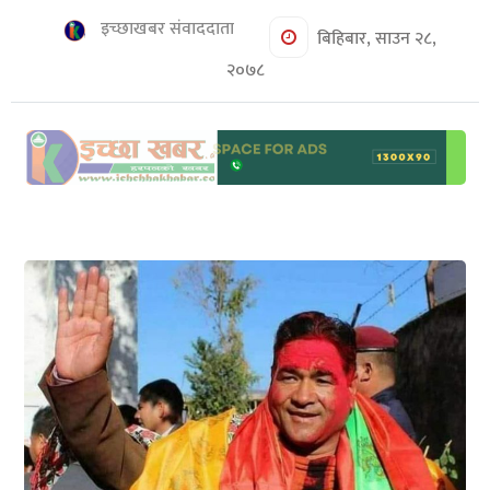
शिक्षा/
इच्छाखबर संवाददाता
स्वास्थ्य
बिहिबार, साउन २८,
२०७८
मनोरञ्जन
रोचक
खबर
संवाद
ईच्छाकामना
टिभि
युनिकोड