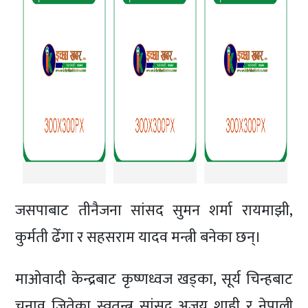
जसपाबाट तीनैजना सांसद सुमन शर्मा रायमाझी,
कुर्मती ढेँगा र सहसराम यादव मन्त्री बनेका छन्।
माओवादी केन्द्रबाट कृष्णध्वज खड्का, सूर्य चिन्हबाट
चुनाव जितेका स्वतन्त्र सांसद अजय शाही र नेपाली