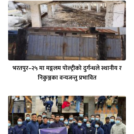
भरतपुर–२५ मा मङ्गलम पोल्ट्रीको दुर्गन्धले स्थानीय र
निकुञ्जका वन्यजन्तु प्रभावित