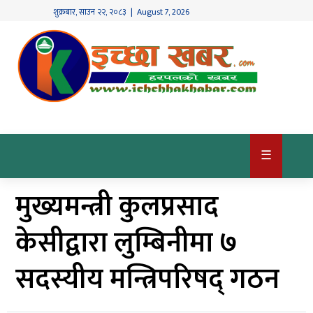
शुक्रबार
,
साउन
२२
,
२०८३
| August 7, 2026
गृहपृष्ठ
देश
/
समाज
राजनीति
☰
विश्व
मुख्यमन्त्री कुलप्रसाद
खबर
अर्थ
केसीद्वारा लुम्बिनीमा ७
कृषि
सदस्यीय मन्त्रिपरिषद् गठन
खेलकुद