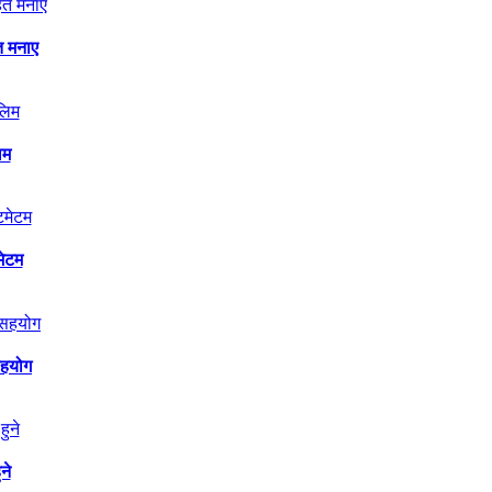
त मनाए
िम
मेटम
सहयोग
ने