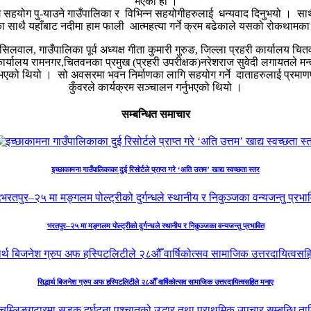
भएको हो ।
ि सहयोग पु-याउने गाउँपालिका र विभिन्न सहयोगीहरुलाई धन्यवाद दिनुभयो । साथै
का साथै यहाँबाट नदीमा हाम फाली आत्महत्या गर्ने क्रम बढेकाले यसको रोकथामक
िलवाल, गाउँपालिका पूर्व अध्यक्ष गीता कुमारी गुरुङ, जिल्ला प्रहरी कार्यालय चितव
ार्यालय रामनगर,चितवनका प्रमुख (प्रहरी उपरीक्षक)नरेशराज सुवेदी लगायतले मन्त
नुभएको थियो । सो अवसरमा भवन निर्माणका लागि सहयोग गर्ने दाताहरुलाई प्रमा
कुँवरले कार्यक्रम सञ्चालन गर्नुभएको थियो ।
सम्बन्धित समाचार
इच्छाकामना गाउँपालिकाका दुई रिसोर्टले प्राप्त गरे ‘अति उत्तम’ खाद्य स्वच्छता स्तर
भरतपुर–२५ मा मङ्गलम पोल्ट्रीको दुर्गन्धले स्थानीय र निकुञ्जका वन्यजन्तु प्रभावित
सिद्धार्थ बिजनेश ग्रुप अफ हस्पिटलिटीले २८औँ वार्षिकोत्सव सामाजिक उत्तरदायित्वसहित मनाए