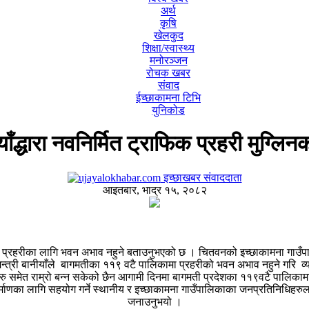
अर्थ
कृषि
खेलकुद
शिक्षा/स्वास्थ्य
मनोरञ्जन
रोचक खबर
संवाद
ईच्छाकामना टिभि
युनिकोड
ियाँद्धारा नवनिर्मित ट्राफिक प्रहरी मुग्
इच्छाखबर संवाददाता
आइतबार, भाद्र १५, २०८२
गमतीमा प्रहरीका लागि भवन अभाव नहुने बताउनुभएको छ । चितवनको इच्छाकामना गाउँ
ुख्यमन्त्री बानीयाँले बागमतीका ११९ वटै पालिकामा प्रहरीको भवन अभाव नहुने गरि 
ाहरु समेत राम्रो बन्न सकेको छैन आगामी दिनमा बागमती प्रदेशका ११९वटै पालिकाम
िर्माणका लागि सहयोग गर्ने स्थानीय र इच्छाकामना गाउँपालिकाका जनप्रतिनिधिहर
जनाउनुभयो ।