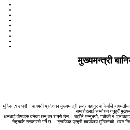
मुख्यमन्त्री बान
मुग्लिन,१५ भदौ : बागमती प्रदेशका मुख्यमन्त्री इन्द्र बहादुर बानियाँले बा
समारोहलाई सम्बोधन गर्नुुहुदैँ म
अस्थाई पोष्टहरु बनेका छन् तर राम्रो छैन । उहाँले भन्नुभयो, “चौकी र इलाक
नेतृत्वकै सरकारले गर्ने छ ।”ट्राफिक प्रहरी कार्यालय मुग्लिनको भवन न