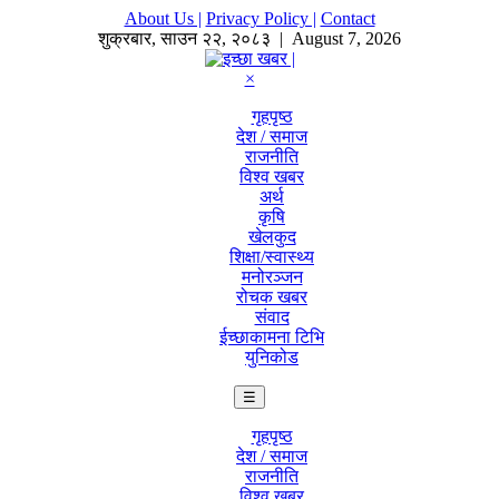
About Us |
Privacy Policy |
Contact
शुक्रबार
,
साउन
२२
,
२०८३
| August 7, 2026
×
गृहपृष्ठ
देश / समाज
राजनीति
विश्व खबर
अर्थ
कृषि
खेलकुद
शिक्षा/स्वास्थ्य
मनोरञ्जन
रोचक खबर
संवाद
ईच्छाकामना टिभि
युनिकोड
☰
गृहपृष्ठ
देश / समाज
राजनीति
विश्व खबर