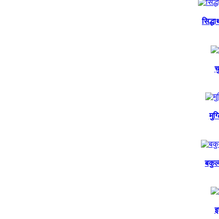
सिद्ध
च
मुग
बकुल
इ