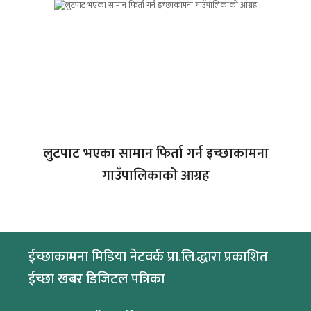
लुटपाट भएका सामान फिर्ता गर्न इच्छाकामना
गाउँपालिकाको आग्रह
ईच्छाकामना मिडिया नेटवर्क प्रा.लि.द्धारा प्रकाशित
ईच्छा खबर डिजिटल पत्रिका