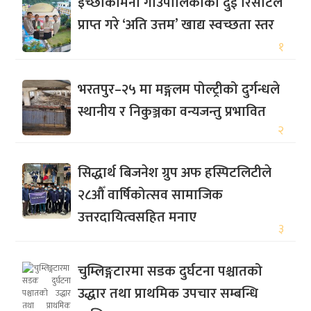
इच्छाकामना गाउँपालिकाका दुई रिसोर्टले
प्राप्त गरे ‘अति उत्तम’ खाद्य स्वच्छता स्तर
१
भरतपुर–२५ मा मङ्गलम पोल्ट्रीको दुर्गन्धले
स्थानीय र निकुञ्जका वन्यजन्तु प्रभावित
२
सिद्धार्थ बिजनेश ग्रुप अफ हस्पिटलिटीले
२८औँ वार्षिकोत्सव सामाजिक
उत्तरदायित्वसहित मनाए
३
चुम्लिङ्गटारमा सडक दुर्घटना पश्चातको
उद्धार तथा प्राथमिक उपचार सम्बन्धि