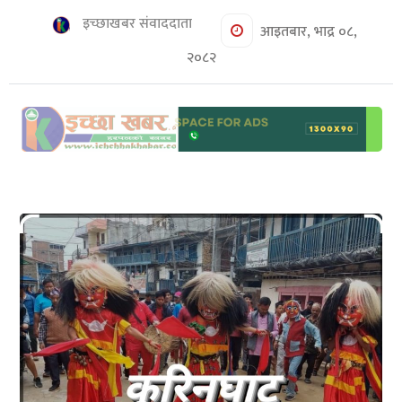
शिक्षा/
इच्छाखबर संवाददाता
स्वास्थ्य
आइतबार, भाद्र ०८,
२०८२
मनोरञ्जन
रोचक
खबर
संवाद
ईच्छाकामना
टिभि
युनिकोड