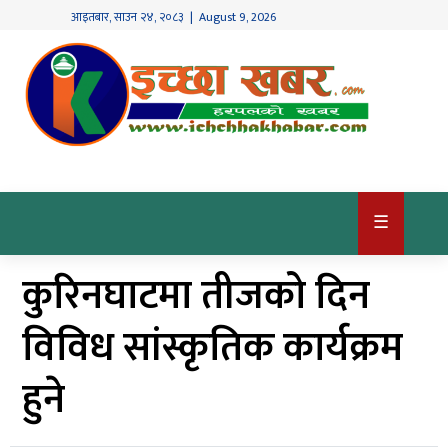
आइतबार
,
साउन
२४
,
२०८३
| August 9, 2026
गृहपृष्ठ
देश
/
समाज
राजनीति
☰
विश्व
कुरिनघाटमा तीजको दिन
खबर
अर्थ
विविध सांस्कृतिक कार्यक्रम
कृषि
हुने
खेलकुद