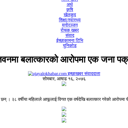
अर्थ
कृषि
खेलकुद
शिक्षा/स्वास्थ्य
मनोरञ्जन
रोचक खबर
संवाद
ईच्छाकामना टिभि
युनिकोड
तवनमा बलात्कारको आरोपमा एक जना पक्
इच्छाखबर संवाददाता
सोमबार, आषाढ १६, २०७६
 । २८ वर्षीया महिलाले आफूलाई विगत एक वर्षदेखि बलात्कार गरेको आरोपमा पी