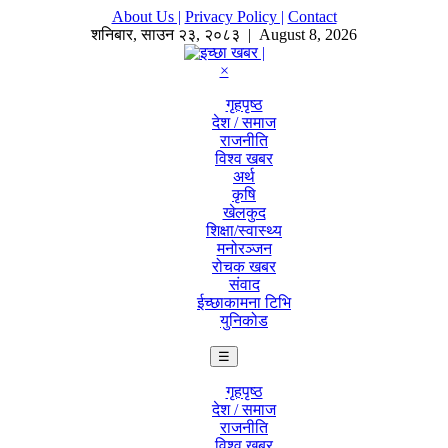
About Us |
Privacy Policy |
Contact
शनिबार
,
साउन
२३
,
२०८३
| August 8, 2026
×
गृहपृष्ठ
देश / समाज
राजनीति
विश्व खबर
अर्थ
कृषि
खेलकुद
शिक्षा/स्वास्थ्य
मनोरञ्जन
रोचक खबर
संवाद
ईच्छाकामना टिभि
युनिकोड
☰
गृहपृष्ठ
देश / समाज
राजनीति
विश्व खबर