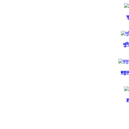
च
मुग
बकुल
इ