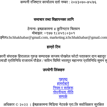
कम्पनी रजिष्टार कार्यालय दर्ता नम्बर : २०४३०७०-७५/७६
समाचार तथा विज्ञापनका लागि
ठेगाना:
इच्छाकामना ४ कुरिनटार चितवन
मोबाइल:
+९७७ ९८४५९८०३०१
इमेल
ichchhakhabar@gmail.com, marketing.ichchhakhabar@gmail.com
हाम्रो टिम
यकारी संपादक
हिरालाल गुरुङ
सम्पादक
सन्जय पोखरेल
फोटो पत्रकार
दान बहादुर 
माडौ प्रतिनिधि
राजाराम पौडेल / सविन घिमिरे
भरतपुर महानगर प्रतिनिधि
सुमन सु
उपयोगी लिंकहरु
गृहपृष्ठ
हाम्रोबारे
नियम र सर्तहरू
गोपनीयता नीति
सम्पर्क
अधिकार © २०२२ । ईच्छाकामना मिडिया नेटवर्क प्रा.लि सर्वाधिकार सुरक्षित