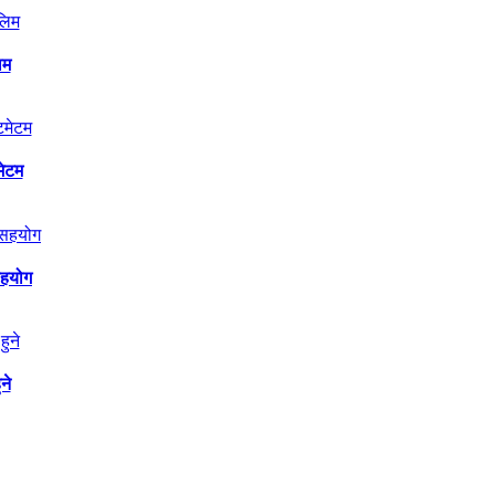
िम
मेटम
सहयोग
ने