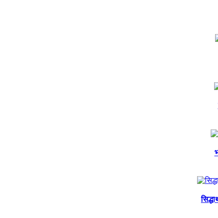
भ
सिद्ध