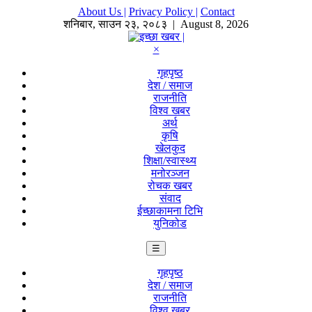
About Us |
Privacy Policy |
Contact
शनिबार
,
साउन
२३
,
२०८३
| August 8, 2026
×
गृहपृष्ठ
देश / समाज
राजनीति
विश्व खबर
अर्थ
कृषि
खेलकुद
शिक्षा/स्वास्थ्य
मनोरञ्जन
रोचक खबर
संवाद
ईच्छाकामना टिभि
युनिकोड
☰
गृहपृष्ठ
देश / समाज
राजनीति
विश्व खबर