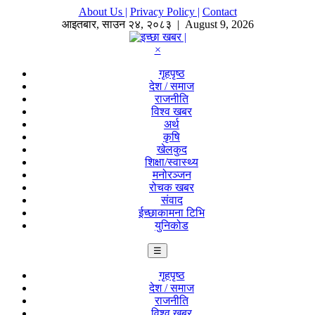
About Us |
Privacy Policy |
Contact
आइतबार
,
साउन
२४
,
२०८३
| August 9, 2026
×
गृहपृष्ठ
देश / समाज
राजनीति
विश्व खबर
अर्थ
कृषि
खेलकुद
शिक्षा/स्वास्थ्य
मनोरञ्जन
रोचक खबर
संवाद
ईच्छाकामना टिभि
युनिकोड
☰
गृहपृष्ठ
देश / समाज
राजनीति
विश्व खबर