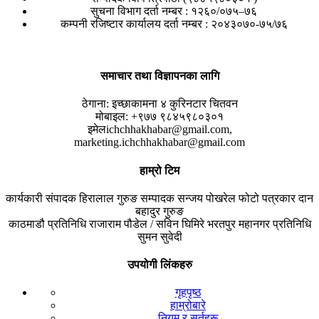
सुचना विभाग दर्ता नम्बर : १२६०/०७५–७६
कम्पनी रजिष्टार कार्यालय दर्ता नम्बर : २०४३०७०-७५/७६
समाचार तथा विज्ञापनका लागि
ठेगाना:
इच्छाकामना ४ कुरिनटार चितवन
मोबाइल:
+९७७ ९८४५९८०३०१
इमेल
ichchhakhabar@gmail.com,
marketing.ichchhakhabar@gmail.com
हाम्रो टिम
कार्यकारी संपादक
हिरालाल गुरुङ
सम्पादक
सन्जय पोखरेल
फोटो पत्रकार
दान
बहादुर गुरुङ
काठमाडौ प्रतिनिधि
राजाराम पौडेल / सविन घिमिरे
भरतपुर महानगर प्रतिनिधि
सुमन सुवेदी
उपयोगी लिंकहरु
गृहपृष्ठ
हाम्रोबारे
नियम र सर्तहरू