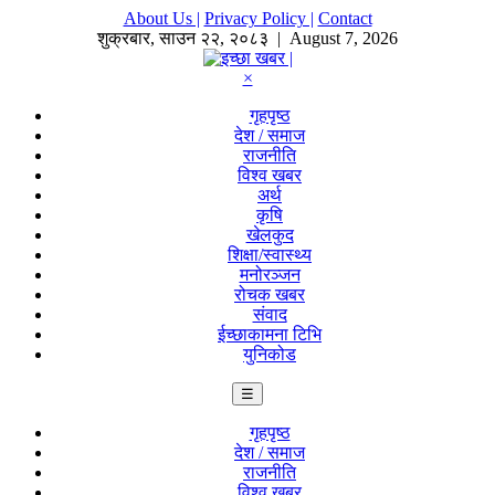
About Us |
Privacy Policy |
Contact
शुक्रबार
,
साउन
२२
,
२०८३
| August 7, 2026
×
गृहपृष्ठ
देश / समाज
राजनीति
विश्व खबर
अर्थ
कृषि
खेलकुद
शिक्षा/स्वास्थ्य
मनोरञ्जन
रोचक खबर
संवाद
ईच्छाकामना टिभि
युनिकोड
☰
गृहपृष्ठ
देश / समाज
राजनीति
विश्व खबर