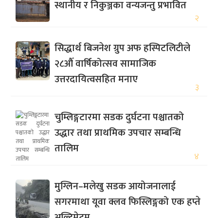
स्थानीय र निकुञ्जका वन्यजन्तु प्रभावित
२
सिद्धार्थ बिजनेश ग्रुप अफ हस्पिटलिटीले
२८औँ वार्षिकोत्सव सामाजिक
उत्तरदायित्वसहित मनाए
३
चुम्लिङ्गटारमा सडक दुर्घटना पश्चातको
उद्धार तथा प्राथमिक उपचार सम्बन्धि
तालिम
४
मुग्लिन–मलेखु सडक आयोजनालाई
सगरमाथा यूवा क्लव फिस्लिङ्गको एक हप्ते
अल्टिमेटम