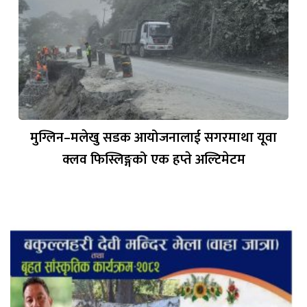
मुग्लिन–मलेखु सडक आयोजनालाई सगरमाथा यूवा
क्लव फिस्लिङ्गको एक हप्ते अल्टिमेटम