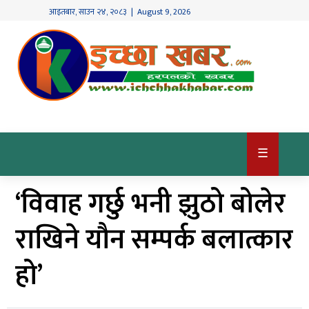
आइतबार
,
साउन
२४
,
२०८३
| August 9, 2026
गृहपृष्ठ
देश
/
समाज
राजनीति
☰
विश्व
‘विवाह गर्छु भनी झुठो बोलेर
खबर
अर्थ
राखिने यौन सम्पर्क बलात्कार
कृषि
हो’
खेलकुद