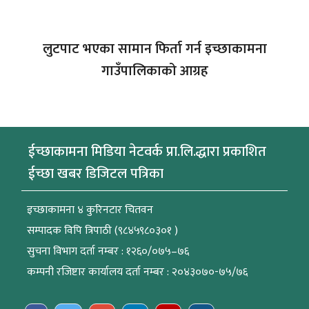
लुटपाट भएका सामान फिर्ता गर्न इच्छाकामना
गाउँपालिकाको आग्रह
ईच्छाकामना मिडिया नेटवर्क प्रा.लि.द्धारा प्रकाशित
ईच्छा खबर डिजिटल पत्रिका
इच्छाकामना ४ कुरिनटार चितवन
सम्पादक विपि त्रिपाठी (९८४५९८०३०१ )
सुचना विभाग दर्ता नम्बर : १२६०/०७५–७६
कम्पनी रजिष्टार कार्यालय दर्ता नम्बर : २०४३०७०-७५/७६