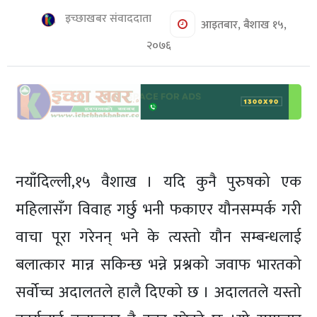
शिक्षा/
इच्छाखबर संवाददाता
स्वास्थ्य
आइतबार, बैशाख १५,
२०७६
मनोरञ्जन
रोचक
खबर
संवाद
ईच्छाकामना
नयाँदिल्ली,१५ वैशाख । यदि कुनै पुरुषको एक
टिभि
महिलासँग विवाह गर्छु भनी फकाएर यौनसम्पर्क गरी
युनिकोड
वाचा पूरा गरेनन् भने के त्यस्तो यौन सम्बन्धलाई
बलात्कार मान्न सकिन्छ भन्ने प्रश्नको जवाफ भारतको
सर्वोच्च अदालतले हालै दिएको छ । अदालतले यस्तो