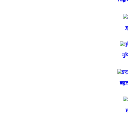
च
मुग
बकुल
इ