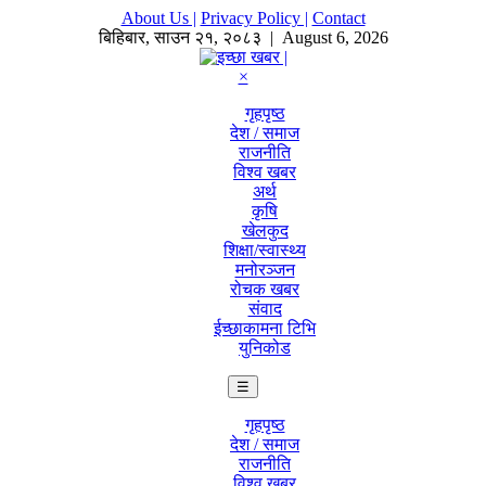
About Us |
Privacy Policy |
Contact
बिहिबार
,
साउन
२१
,
२०८३
| August 6, 2026
×
गृहपृष्ठ
देश / समाज
राजनीति
विश्व खबर
अर्थ
कृषि
खेलकुद
शिक्षा/स्वास्थ्य
मनोरञ्जन
रोचक खबर
संवाद
ईच्छाकामना टिभि
युनिकोड
☰
गृहपृष्ठ
देश / समाज
राजनीति
विश्व खबर