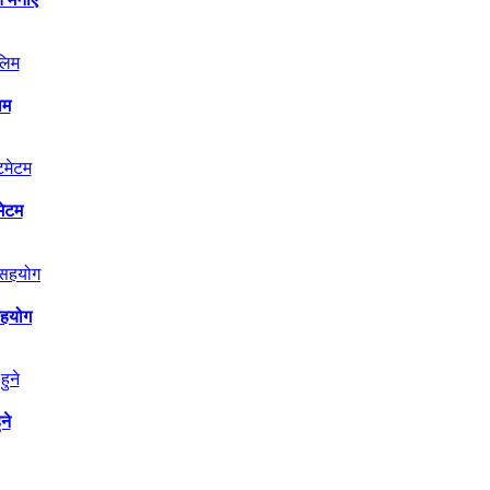
िम
मेटम
सहयोग
ने