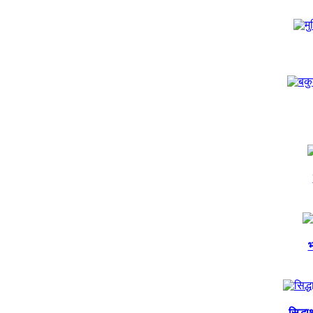
भ
सिद्ध