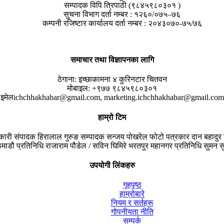
सम्पादक विपि त्रिपाठी (९८४५९८०३०१ )
सुचना विभाग दर्ता नम्बर : १२६०/०७५–७६
कम्पनी रजिष्टार कार्यालय दर्ता नम्बर : २०४३०७०-७५/७६
समाचार तथा विज्ञापनका लागि
ठेगाना:
इच्छाकामना ४ कुरिनटार चितवन
मोबाइल:
+९७७ ९८४५९८०३०१
इमेल
ichchhakhabar@gmail.com, marketing.ichchhakhabar@gmail.com
हाम्रो टिम
यकारी संपादक
हिरालाल गुरुङ
सम्पादक
सन्जय पोखरेल
फोटो पत्रकार
दान बहादुर 
माडौ प्रतिनिधि
राजाराम पौडेल / सविन घिमिरे
भरतपुर महानगर प्रतिनिधि
सुमन सु
उपयोगी लिंकहरु
गृहपृष्ठ
हाम्रोबारे
नियम र सर्तहरू
गोपनीयता नीति
सम्पर्क