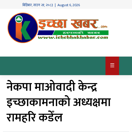
बिहिबार
,
साउन
२१
,
२०८३
| August 6, 2026
गृहपृष्ठ
देश
/
समाज
राजनीति
☰
विश्व
नेकपा माओवादी केन्द्र
खबर
अर्थ
इच्छाकामनाको अध्यक्षमा
कृषि
रामहरि कडेँल
खेलकुद