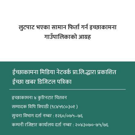
लुटपाट भएका सामान फिर्ता गर्न इच्छाकामना
गाउँपालिकाको आग्रह
ईच्छाकामना मिडिया नेटवर्क प्रा.लि.द्धारा प्रकाशित
ईच्छा खबर डिजिटल पत्रिका
इच्छाकामना ४ कुरिनटार चितवन
सम्पादक विपि त्रिपाठी (९८४५९८०३०१ )
सुचना विभाग दर्ता नम्बर : १२६०/०७५–७६
कम्पनी रजिष्टार कार्यालय दर्ता नम्बर : २०४३०७०-७५/७६