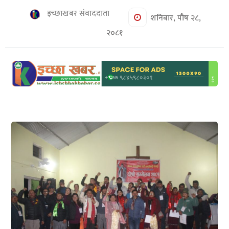
शिक्षा/
इच्छाखबर संवाददाता
स्वास्थ्य
शनिबार, पौष २८,
२०८१
मनोरञ्जन
रोचक
खबर
संवाद
ईच्छाकामना
टिभि
युनिकोड