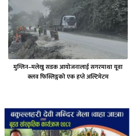
मुग्लिन–मलेखु सडक आयोजनालाई सगरमाथा यूवा
क्लव फिस्लिङ्गको एक हप्ते अल्टिमेटम