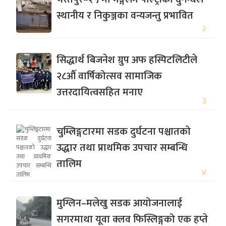
स्थानीय र निकुञ्जका वन्यजन्तु प्रभावित
२
सिद्धार्थ बिजनेश ग्रुप अफ हस्पिटलिटीले
२८औँ वार्षिकोत्सव सामाजिक
उत्तरदायित्वसहित मनाए
३
चुम्लिङ्गटारमा सडक दुर्घटना पश्चातको
उद्धार तथा प्राथमिक उपचार सम्बन्धि
तालिम
४
मुग्लिन–मलेखु सडक आयोजनालाई
सगरमाथा यूवा क्लव फिस्लिङ्गको एक हप्ते