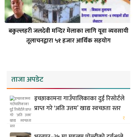
बकुल्लहरी जलदेवी मन्दिर मेलाका लागि यूवा व्यवसायी
तूलाचनद्वारा ५१ हजार आर्थिक सहयोग
ताजा अपडेट
इच्छाकामना गाउँपालिकाका दुई रिसोर्टले
प्राप्त गरे ‘अति उत्तम’ खाद्य स्वच्छता स्तर
१
भरतपुर–२५ मा मङ्गलम पोल्ट्रीको दुर्गन्धले