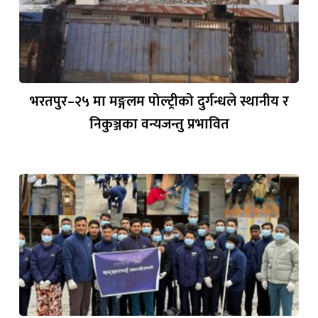
भरतपुर–२५ मा मङ्गलम पोल्ट्रीको दुर्गन्धले स्थानीय र
निकुञ्जका वन्यजन्तु प्रभावित