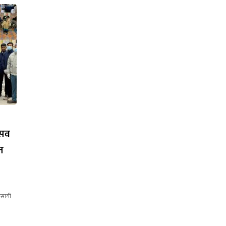
्सव
त