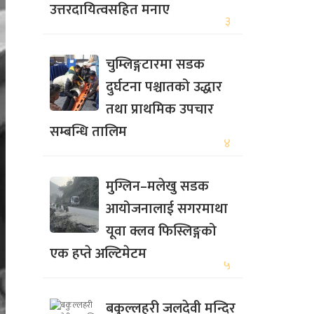
उत्तरदायित्वसहित मनाए
३
चुम्लिङ्गटारमा सडक
दुर्घटना पश्चातको उद्धार
तथा प्राथमिक उपचार
सम्बन्धि तालिम
४
मुग्लिन–मलेखु सडक
आयोजनालाई सगरमाथा
यूवा क्लव फिस्लिङ्गको
एक हप्ते अल्टिमेटम
५
बकुल्लहरी जलदेवी मन्दिर