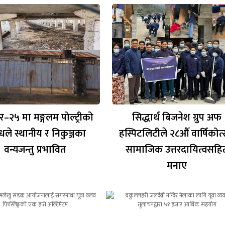
र–२५ मा मङ्गलम पोल्ट्रीको
सिद्धार्थ बिजनेश ग्रुप अफ
गन्धले स्थानीय र निकुञ्जका
हस्पिटलिटीले २८औँ वार्षिकोत
वन्यजन्तु प्रभावित
सामाजिक उत्तरदायित्वसहि
मनाए