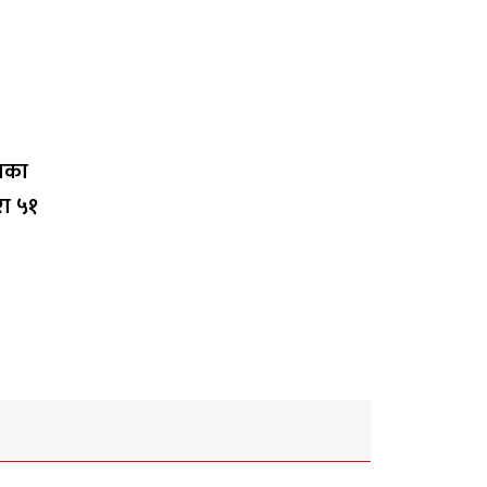
लाका
रा ५१