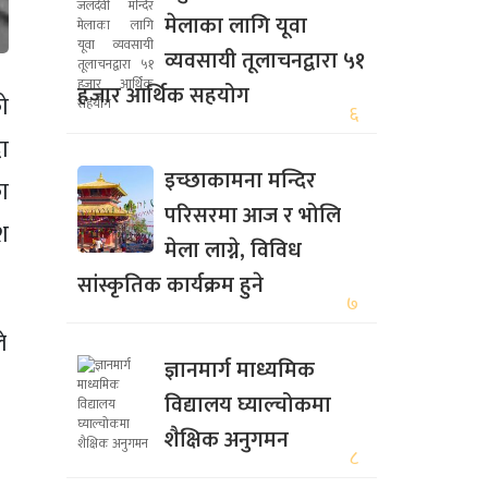
मेलाका लागि यूवा
व्यवसायी तूलाचनद्वारा ५१
हजार आर्थिक सहयोग
को
६
ा
इच्छाकामना मन्दिर
ा
परिसरमा आज र भोलि
श
मेला लाग्ने, विविध
सांस्कृतिक कार्यक्रम हुने
७
े
ज्ञानमार्ग माध्यमिक
विद्यालय घ्याल्चोकमा
शैक्षिक अनुगमन
८