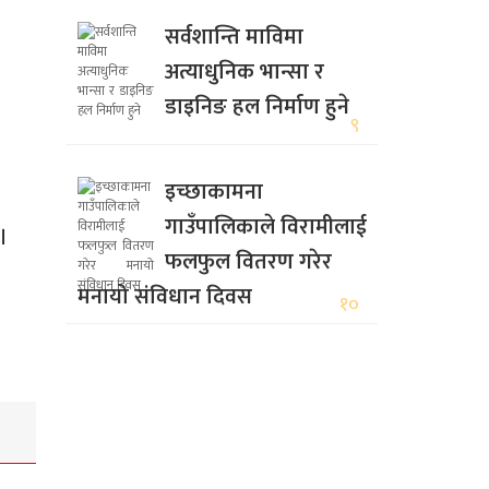
सर्वशान्ति माविमा
अत्याधुनिक भान्सा र
डाइनिङ हल निर्माण हुने
९
इच्छाकामना
गाउँपालिकाले विरामीलाई
।
फलफुल वितरण गरेर
मनायो संविधान दिवस
१०