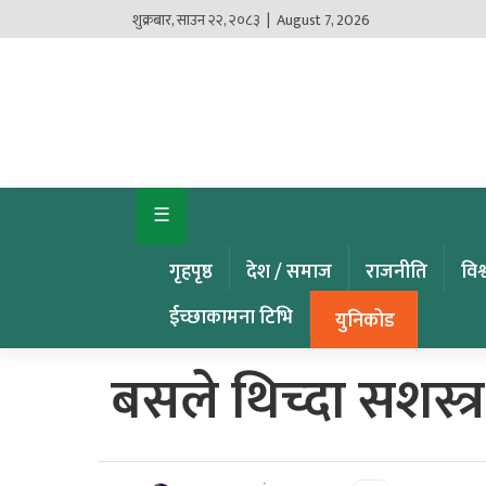
शुक्रबार
,
साउन
२२
,
२०८३
| August 7, 2026
गृहपृष्ठ
देश
/
समाज
☰
राजनीति
गृहपृष्ठ
देश / समाज
राजनीति
विश
विश्व
खबर
ईच्छाकामना टिभि
युनिकोड
अर्थ
बसले थिच्दा सशस्त्र 
कृषि
खेलकुद