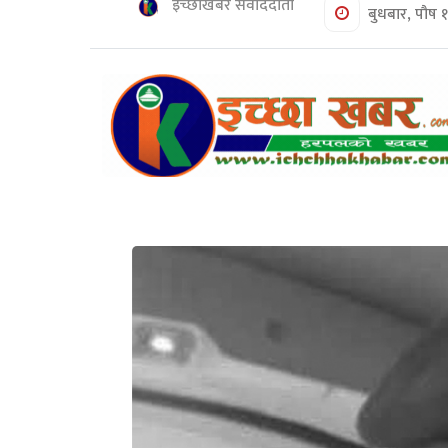
शिक्षा/
इच्छाखबर संवाददाता
बुधबार, पौष 
स्वास्थ्य
मनोरञ्जन
रोचक
खबर
संवाद
ईच्छाकामना
टिभि
युनिकोड