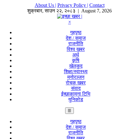
About Us |
Privacy Policy |
Contact
शुक्रबार
,
साउन
२२
,
२०८३
| August 7, 2026
×
गृहपृष्ठ
देश / समाज
राजनीति
विश्व खबर
अर्थ
कृषि
खेलकुद
शिक्षा/स्वास्थ्य
मनोरञ्जन
रोचक खबर
संवाद
ईच्छाकामना टिभि
युनिकोड
☰
गृहपृष्ठ
देश / समाज
राजनीति
विश्व खबर