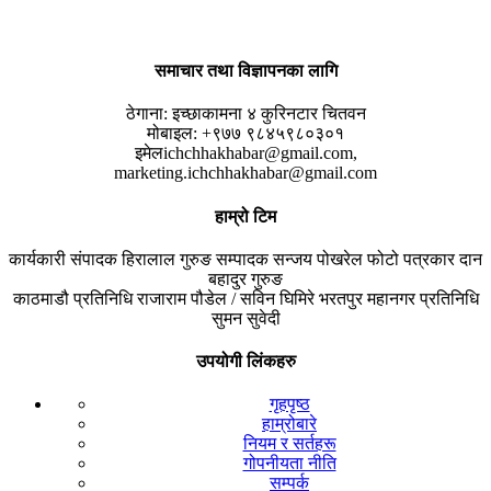
समाचार तथा विज्ञापनका लागि
ठेगाना:
इच्छाकामना ४ कुरिनटार चितवन
मोबाइल:
+९७७ ९८४५९८०३०१
इमेल
ichchhakhabar@gmail.com,
marketing.ichchhakhabar@gmail.com
हाम्रो टिम
कार्यकारी संपादक
हिरालाल गुरुङ
सम्पादक
सन्जय पोखरेल
फोटो पत्रकार
दान
बहादुर गुरुङ
काठमाडौ प्रतिनिधि
राजाराम पौडेल / सविन घिमिरे
भरतपुर महानगर प्रतिनिधि
सुमन सुवेदी
उपयोगी लिंकहरु
गृहपृष्ठ
हाम्रोबारे
नियम र सर्तहरू
गोपनीयता नीति
सम्पर्क