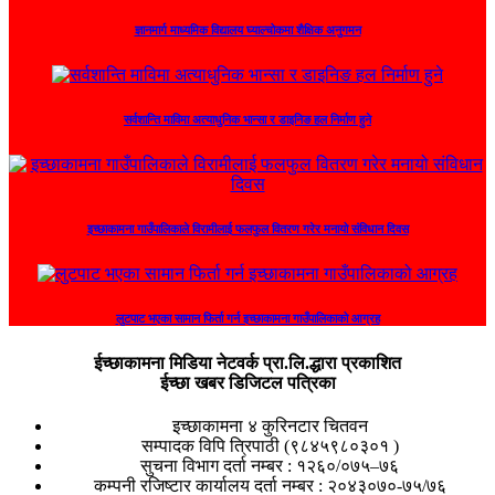
ज्ञानमार्ग माध्यमिक विद्यालय घ्याल्चोकमा शैक्षिक अनुगमन
सर्वशान्ति माविमा अत्याधुनिक भान्सा र डाइनिङ हल निर्माण हुने
इच्छाकामना गाउँपालिकाले विरामीलाई फलफुल वितरण गरेर मनायो संविधान दिवस
लुटपाट भएका सामान फिर्ता गर्न इच्छाकामना गाउँपालिकाको आग्रह
ईच्छाकामना मिडिया नेटवर्क प्रा.लि.द्धारा प्रकाशित
ईच्छा खबर डिजिटल पत्रिका
इच्छाकामना ४ कुरिनटार चितवन
सम्पादक विपि त्रिपाठी (९८४५९८०३०१ )
सुचना विभाग दर्ता नम्बर : १२६०/०७५–७६
कम्पनी रजिष्टार कार्यालय दर्ता नम्बर : २०४३०७०-७५/७६