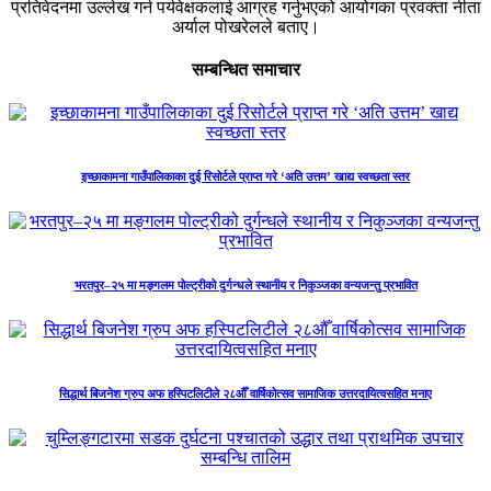
प्रतिवेदनमा उल्लेख गर्न पर्यवेक्षकलाई आग्रह गर्नुभएको आयोगका प्रवक्ता नीता
अर्याल पोखरेलले बताए।
सम्बन्धित समाचार
इच्छाकामना गाउँपालिकाका दुई रिसोर्टले प्राप्त गरे ‘अति उत्तम’ खाद्य स्वच्छता स्तर
भरतपुर–२५ मा मङ्गलम पोल्ट्रीको दुर्गन्धले स्थानीय र निकुञ्जका वन्यजन्तु प्रभावित
सिद्धार्थ बिजनेश ग्रुप अफ हस्पिटलिटीले २८औँ वार्षिकोत्सव सामाजिक उत्तरदायित्वसहित मनाए