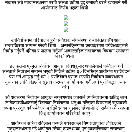
सकभर सबै मतदानस्थलमा प्रति संस्था बढीमा दुई जनाको दरले खटाउने गरी
आयोगबाट निर्णय भएको थियो।
उपनिर्वाचनमा परिचालन हुने पर्यवेक्षक संघसंस्था र व्यक्तिहरुसँग आज
अन्तरक्रिया सम्पन्न गरेको थियो। अन्तरक्रियामा कार्यक्रममा पर्यवेक्षकहरुले
निर्वाह गर्नुपर्ने भूमिका र पालना गर्नुपर्ने आचारसंहितालगायतका विषयमा छलफल
भएको थियो।
छलफलमा प्रमुख निर्वाचन आयुक्त दिनेशकुमार थपलियाले पर्यवेक्षण गर्ने
संस्थाले निर्वाचन सम्पन्न भएको मितिले बढीमा ३० दिनभित्र आयोगमा प्रतिवेदन
पेस गर्न आग्रह गर्नुभयो । प्रतिवेदन प्राप्त भएपछि निर्वाचन व्यवस्थापन
सुधारका लागि दिइएका सुझाव क्रमशः कार्यान्वयन गर्दै लग्ने प्रतिबद्धता व्यक्त
गरे।
सो अवसरमा निर्वाचन आयुक्त सगुनशमशेर जबराले उपनिर्वाचनमा खटिइ जान
लागेकापर्यवेक्षकलाई विगतका निर्वाचनमा अनुभव गरिएका विषयलाई सुझावको
रुपमा प्रस्तुत गर्दै पर्यवेक्षण प्रतिवेदनका सुझावलाई आयोगले सदैव गम्भीररूपमा
लिइ कार्यान्वयन गरिरहेको बताए।
आयोगका सचिव रविलाल पन्थले पर्यवेक्षकले निष्पक्षतापूर्वक तोकिएको
मतदानस्थलमा गई आयोगले गरेका व्यवस्थाको प्रभावकारिताका सम्बन्धमा