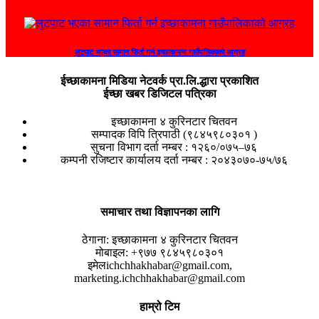
लुटपाट भएका सामान फिर्ता गर्न इच्छाकामना गाउँपालिकाको आग्रह
ईच्छाकामना मिडिया नेटवर्क प्रा.लि.द्धारा प्रकाशित
ईच्छा खबर डिजिटल पत्रिका
इच्छाकामना ४ कुरिनटार चितवन
सम्पादक विपि त्रिपाठी (९८४५९८०३०१ )
सुचना विभाग दर्ता नम्बर : १२६०/०७५–७६
कम्पनी रजिष्टार कार्यालय दर्ता नम्बर : २०४३०७०-७५/७६
समाचार तथा विज्ञापनका लागि
ठेगाना:
इच्छाकामना ४ कुरिनटार चितवन
मोबाइल:
+९७७ ९८४५९८०३०१
इमेल
ichchhakhabar@gmail.com,
marketing.ichchhakhabar@gmail.com
हाम्रो टिम