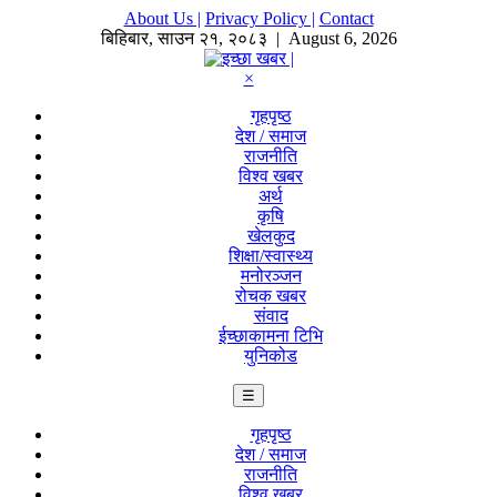
About Us |
Privacy Policy |
Contact
बिहिबार
,
साउन
२१
,
२०८३
| August 6, 2026
×
गृहपृष्ठ
देश / समाज
राजनीति
विश्व खबर
अर्थ
कृषि
खेलकुद
शिक्षा/स्वास्थ्य
मनोरञ्जन
रोचक खबर
संवाद
ईच्छाकामना टिभि
युनिकोड
☰
गृहपृष्ठ
देश / समाज
राजनीति
विश्व खबर