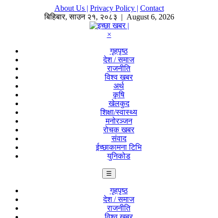
About Us |
Privacy Policy |
Contact
बिहिबार
,
साउन
२१
,
२०८३
| August 6, 2026
×
गृहपृष्ठ
देश / समाज
राजनीति
विश्व खबर
अर्थ
कृषि
खेलकुद
शिक्षा/स्वास्थ्य
मनोरञ्जन
रोचक खबर
संवाद
ईच्छाकामना टिभि
युनिकोड
☰
गृहपृष्ठ
देश / समाज
राजनीति
विश्व खबर