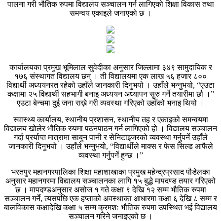
पालना गरी भौतिक रुपमा विद्यालय सञ्चालन गर्न लागिएको शिक्षा विकास तथा
समन्वय एकाइले जनाएको छ ।
कार्यालयका प्रमुख भूमिलाल सुवेदीका अनुसार जिल्लामा ३४९ सामुदायिक र
१७६ संस्थागत विद्यालय छन् । ती विद्यालयमा एक लाख ५६ हजार ८००
विद्यार्थी अध्ययनरत रहेको उहाँले जानकारी दिनुभयो । उहाँले भन्नुभयो, “एउटा
कक्षामा २५ विद्यार्थी सहभागी बनाइ अध्ययन अध्यापन सुरु गर्ने तयारीमा छौ ।”
एउटा बेन्चमा दुई जना राख्ने गरी व्यवस्था गरिएको उहाँको भनाइ थियो ।
स्वास्थ्य कार्यालय, स्थानीय प्रशासन, स्थानीय तह र एकाइको समन्वयमा
विद्यालय खोलेर भौतिक रुपमा पठनपाठन गर्न लागिएको हो । विद्यालय सञ्चालन
गर्दा प्रर्याप्त मात्रामा साबुन पानी र सेनिटाइजरको व्यवस्था गर्नुपर्ने उहाँले
जानकारी दिनुभयो । उहाँले भन्नुभयो, “विद्यार्थीले माक्स र फेस सिल्ड आफैले
व्यवस्था गर्नुपर्ने हुन्छ ।”
भरतपुर महानगरपालिका शिक्षा महाशाखाका प्रमुख महेन्द्रप्रसाद पौडेलका
अनुसार महानगरमा विद्यालय सञ्चालनका लागि १५ बुद्धे मापदण्ड तयार गरिएको
छ । मापदण्डअनुसार असोज १ गते कक्षा ९ देखि १२ सम्म भौतिक रुपमा
सञ्चालन गर्ने, त्यसपछि एक हप्ताको अवस्थाका आधारमा कक्षा ६ देखि ८ सम्म र
बालविकास कक्षादेखि कक्षा ५ सम्म क्रमशः भौतिक रुपमा उपस्थित भई विद्यालय
सञ्चालन गरिने जनाइएको छ ।