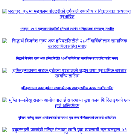
भरतपुर–२५ मा मङ्गलम पोल्ट्रीको दुर्गन्धले स्थानीय र निकुञ्जका वन्यजन्तु प्रभावित
सिद्धार्थ बिजनेश ग्रुप अफ हस्पिटलिटीले २८औँ वार्षिकोत्सव सामाजिक उत्तरदायित्वसहित मनाए
चुम्लिङ्गटारमा सडक दुर्घटना पश्चातको उद्धार तथा प्राथमिक उपचार सम्बन्धि तालिम
मुग्लिन–मलेखु सडक आयोजनालाई सगरमाथा यूवा क्लव फिस्लिङ्गको एक हप्ते अल्टिमेटम