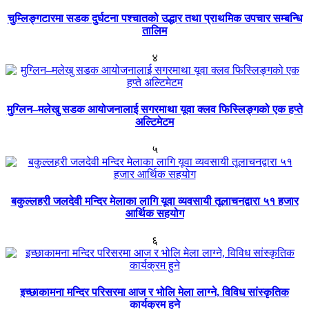
चुम्लिङ्गटारमा सडक दुर्घटना पश्चातको उद्धार तथा प्राथमिक उपचार सम्बन्धि
तालिम
४
मुग्लिन–मलेखु सडक आयोजनालाई सगरमाथा यूवा क्लव फिस्लिङ्गको एक हप्ते
अल्टिमेटम
५
बकुल्लहरी जलदेवी मन्दिर मेलाका लागि यूवा व्यवसायी तूलाचनद्वारा ५१ हजार
आर्थिक सहयोग
६
इच्छाकामना मन्दिर परिसरमा आज र भोलि मेला लाग्ने, विविध सांस्कृतिक
कार्यक्रम हुने