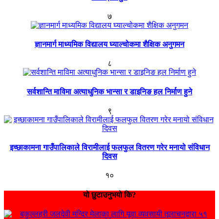
७
ज्ञानमार्ग माध्यमिक विद्यालय घ्याल्चोकमा शैक्षिक अनुगमन
८
सर्वशान्ति माविमा अत्याधुनिक भान्सा र डाइनिङ हल निर्माण हुने
९
इच्छाकामना गाउँपालिकाले विरामीलाई फलफुल वितरण गरेर मनायो संविधान
दिवस
१०
यो छुटाउनुभयो कि?