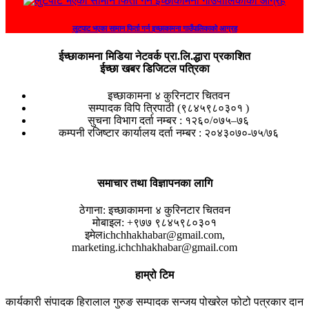
लुटपाट भएका सामान फिर्ता गर्न इच्छाकामना गाउँपालिकाको आग्रह
ईच्छाकामना मिडिया नेटवर्क प्रा.लि.द्धारा प्रकाशित
ईच्छा खबर डिजिटल पत्रिका
इच्छाकामना ४ कुरिनटार चितवन
सम्पादक विपि त्रिपाठी (९८४५९८०३०१ )
सुचना विभाग दर्ता नम्बर : १२६०/०७५–७६
कम्पनी रजिष्टार कार्यालय दर्ता नम्बर : २०४३०७०-७५/७६
समाचार तथा विज्ञापनका लागि
ठेगाना:
इच्छाकामना ४ कुरिनटार चितवन
मोबाइल:
+९७७ ९८४५९८०३०१
इमेल
ichchhakhabar@gmail.com,
marketing.ichchhakhabar@gmail.com
हाम्रो टिम
कार्यकारी संपादक
हिरालाल गुरुङ
सम्पादक
सन्जय पोखरेल
फोटो पत्रकार
दान