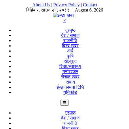
About Us |
Privacy Policy |
Contact
बिहिबार
,
साउन
२१
,
२०८३
| August 6, 2026
×
गृहपृष्ठ
देश / समाज
राजनीति
विश्व खबर
अर्थ
कृषि
खेलकुद
शिक्षा/स्वास्थ्य
मनोरञ्जन
रोचक खबर
संवाद
ईच्छाकामना टिभि
युनिकोड
☰
गृहपृष्ठ
देश / समाज
राजनीति
विश्व खबर