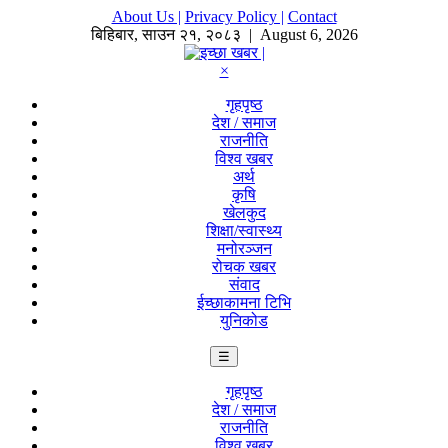
About Us |
Privacy Policy |
Contact
बिहिबार
,
साउन
२१
,
२०८३
| August 6, 2026
×
गृहपृष्ठ
देश / समाज
राजनीति
विश्व खबर
अर्थ
कृषि
खेलकुद
शिक्षा/स्वास्थ्य
मनोरञ्जन
रोचक खबर
संवाद
ईच्छाकामना टिभि
युनिकोड
☰
गृहपृष्ठ
देश / समाज
राजनीति
विश्व खबर