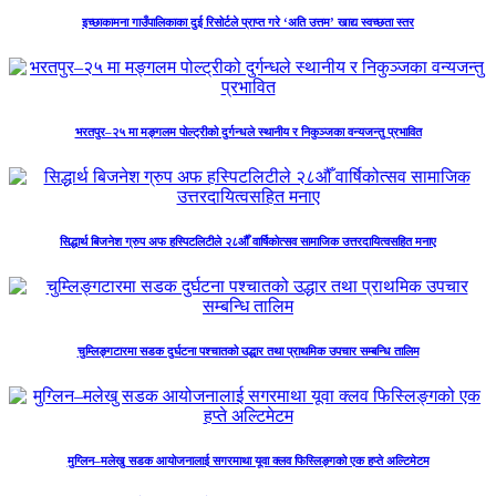
इच्छाकामना गाउँपालिकाका दुई रिसोर्टले प्राप्त गरे ‘अति उत्तम’ खाद्य स्वच्छता स्तर
भरतपुर–२५ मा मङ्गलम पोल्ट्रीको दुर्गन्धले स्थानीय र निकुञ्जका वन्यजन्तु प्रभावित
सिद्धार्थ बिजनेश ग्रुप अफ हस्पिटलिटीले २८औँ वार्षिकोत्सव सामाजिक उत्तरदायित्वसहित मनाए
चुम्लिङ्गटारमा सडक दुर्घटना पश्चातको उद्धार तथा प्राथमिक उपचार सम्बन्धि तालिम
मुग्लिन–मलेखु सडक आयोजनालाई सगरमाथा यूवा क्लव फिस्लिङ्गको एक हप्ते अल्टिमेटम