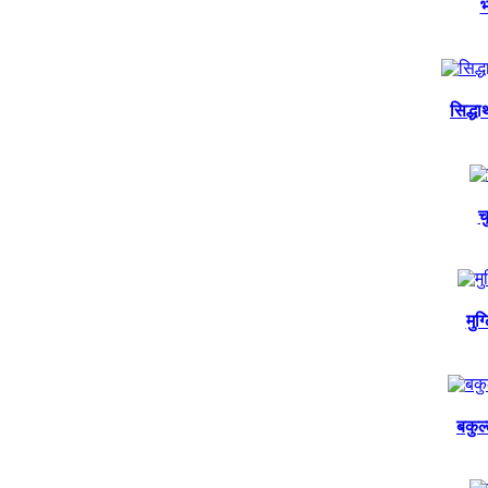
भ
सिद्ध
च
मुग
बकुल