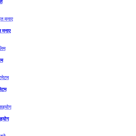
ित
त मनाए
िम
मेटम
सहयोग