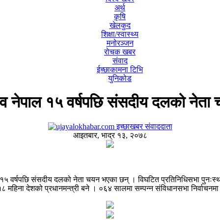
अर्थ
कृषि
खेलकुद
शिक्षा/स्वास्थ्य
मनोरञ्जन
रोचक खबर
संवाद
ईच्छाकामना टिभि
युनिकोड
व नेपाल १५ वर्षपछि संसदीय दलको नेता
इच्छाखबर संवाददाता
आइतबार, भाद्र १३, २०७८
 १५ वर्षपछि संसदीय दलको नेता चयन भएका छन् । विघटित प्रतिनिधिसभा पुनःस
िना देशको प्रधानमन्त्री बने । ०६४ सालमा सम्पन्न संविधानसभा निर्वाचनमा उनी