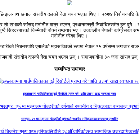
नपछि झलनाथ खनाल संसदीय दलको नेता चयन भएका थिए । २०७४ निर्वाचनपछि 
भित्र सो सभाको सांसद मनोनीत मात्र भएनन्, प्रधानमन्त्री निर्वाचितसमेत हुन प
ानपुग्दै सिंहदरबारको जिम्मेवारी बोक्न तम्तयार भए । तत्कालीन नेपाली कांग्रेसक
मनोनीत गरेका थिए ।
डारीको निधनपपछि एमालेको महासचिवको रूपमा नेपाल १५ वर्षसम्म लगातार राजनी
ाजवादी संसदीय दलको नेता चयन भएका छन् । समाजवादीमा ३० जना सांसद छन् ।
सम्बन्धित समाचार
इच्छाकामना गाउँपालिकाका दुई रिसोर्टले प्राप्त गरे ‘अति उत्तम’ खाद्य स्वच्छता स्तर
भरतपुर–२५ मा मङ्गलम पोल्ट्रीको दुर्गन्धले स्थानीय र निकुञ्जका वन्यजन्तु प्रभावित