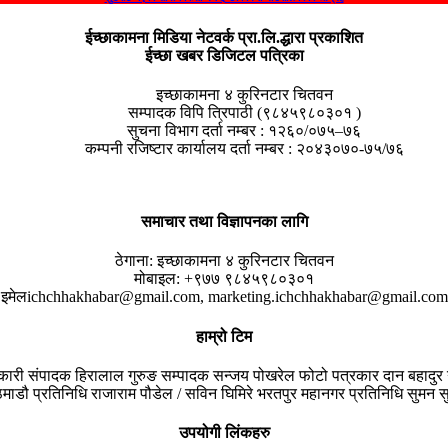
ईच्छाकामना मिडिया नेटवर्क प्रा.लि.द्धारा प्रकाशित
ईच्छा खबर डिजिटल पत्रिका
इच्छाकामना ४ कुरिनटार चितवन
सम्पादक विपि त्रिपाठी (९८४५९८०३०१ )
सुचना विभाग दर्ता नम्बर : १२६०/०७५–७६
कम्पनी रजिष्टार कार्यालय दर्ता नम्बर : २०४३०७०-७५/७६
समाचार तथा विज्ञापनका लागि
ठेगाना:
इच्छाकामना ४ कुरिनटार चितवन
मोबाइल:
+९७७ ९८४५९८०३०१
इमेल
ichchhakhabar@gmail.com, marketing.ichchhakhabar@gmail.com
हाम्रो टिम
यकारी संपादक
हिरालाल गुरुङ
सम्पादक
सन्जय पोखरेल
फोटो पत्रकार
दान बहादुर 
माडौ प्रतिनिधि
राजाराम पौडेल / सविन घिमिरे
भरतपुर महानगर प्रतिनिधि
सुमन सु
उपयोगी लिंकहरु