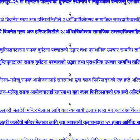
रतपुर–२५ मा मङ्गलम पोल्ट्रीको दुर्गन्धले स्थानीय र निकुञ्जका वन्यजन्तु प्रभाव
२
ार्थ बिजनेश ग्रुप अफ हस्पिटलिटीले २८औँ वार्षिकोत्सव सामाजिक उत्तरदायित्वसहि
३
ुम्लिङ्गटारमा सडक दुर्घटना पश्चातको उद्धार तथा प्राथमिक उपचार सम्बन्धि ताल
४
्लिन–मलेखु सडक आयोजनालाई सगरमाथा यूवा क्लव फिस्लिङ्गको एक हप्ते अल्टि
५
्लहरी जलदेवी मन्दिर मेलाका लागि यूवा व्यवसायी तूलाचनद्वारा ५१ हजार आर्थिक 
६