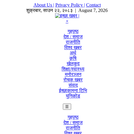
About Us |
Privacy Policy |
Contact
शुक्रबार
,
साउन
२२
,
२०८३
| August 7, 2026
×
गृहपृष्ठ
देश / समाज
राजनीति
विश्व खबर
अर्थ
कृषि
खेलकुद
शिक्षा/स्वास्थ्य
मनोरञ्जन
रोचक खबर
संवाद
ईच्छाकामना टिभि
युनिकोड
☰
गृहपृष्ठ
देश / समाज
राजनीति
विश्व खबर