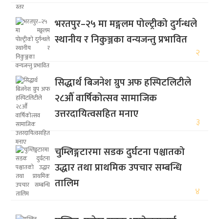
भरतपुर–२५ मा मङ्गलम पोल्ट्रीको दुर्गन्धले
स्थानीय र निकुञ्जका वन्यजन्तु प्रभावित
२
सिद्धार्थ बिजनेश ग्रुप अफ हस्पिटलिटीले
२८औँ वार्षिकोत्सव सामाजिक
उत्तरदायित्वसहित मनाए
३
चुम्लिङ्गटारमा सडक दुर्घटना पश्चातको
उद्धार तथा प्राथमिक उपचार सम्बन्धि
तालिम
४