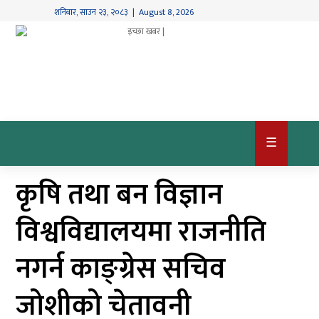
शनिबार
,
साउन
२३
,
२०८३
| August 8, 2026
गृहपृष्ठ
देश
/
समाज
☰
राजनीति
कृषि तथा बन विज्ञान
विश्व
खबर
विश्वविद्यालयमा राजनीति
अर्थ
नगर्न काङ्ग्रेस सचिव
कृषि
जोशीको चेतावनी
खेलकुद