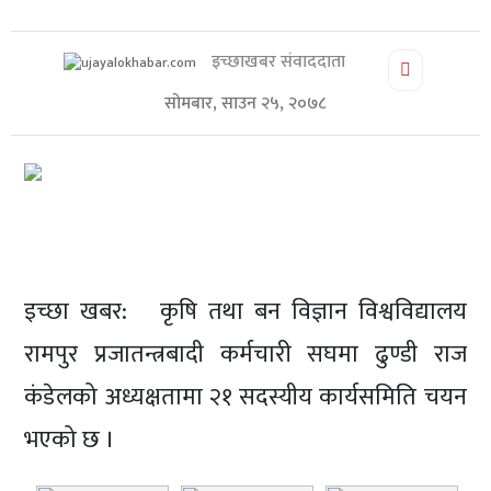
शिक्षा/
स्वास्थ्य
इच्छाखबर संवाददाता
मनोरञ्जन
सोमबार, साउन २५, २०७८
रोचक
खबर
संवाद
ईच्छाकामना
टिभि
इच्छा खबर: कृषि तथा बन विज्ञान विश्वविद्यालय
युनिकोड
रामपुर प्रजातन्त्रबादी कर्मचारी सघमा ढुण्डी राज
कंडेलको अध्यक्षतामा २१ सदस्यीय कार्यसमिति चयन
भएको छ ।