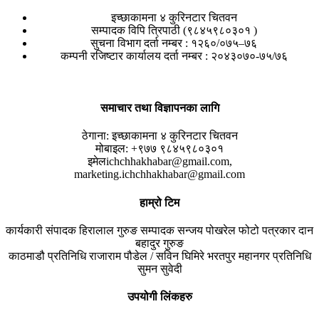
इच्छाकामना ४ कुरिनटार चितवन
सम्पादक विपि त्रिपाठी (९८४५९८०३०१ )
सुचना विभाग दर्ता नम्बर : १२६०/०७५–७६
कम्पनी रजिष्टार कार्यालय दर्ता नम्बर : २०४३०७०-७५/७६
समाचार तथा विज्ञापनका लागि
ठेगाना:
इच्छाकामना ४ कुरिनटार चितवन
मोबाइल:
+९७७ ९८४५९८०३०१
इमेल
ichchhakhabar@gmail.com,
marketing.ichchhakhabar@gmail.com
हाम्रो टिम
कार्यकारी संपादक
हिरालाल गुरुङ
सम्पादक
सन्जय पोखरेल
फोटो पत्रकार
दान
बहादुर गुरुङ
काठमाडौ प्रतिनिधि
राजाराम पौडेल / सविन घिमिरे
भरतपुर महानगर प्रतिनिधि
सुमन सुवेदी
उपयोगी लिंकहरु