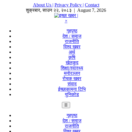
About Us |
Privacy Policy |
Contact
शुक्रबार
,
साउन
२२
,
२०८३
| August 7, 2026
×
गृहपृष्ठ
देश / समाज
राजनीति
विश्व खबर
अर्थ
कृषि
खेलकुद
शिक्षा/स्वास्थ्य
मनोरञ्जन
रोचक खबर
संवाद
ईच्छाकामना टिभि
युनिकोड
☰
गृहपृष्ठ
देश / समाज
राजनीति
विश्व खबर