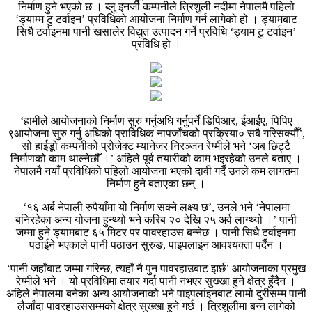
निर्माण हुने भएको छ । ब्लु इनर्जी कम्पनीले त्रिशुली नदीमा नेपालमै पहिलो
‘ड्याम्म टु टर्वाइन’ प्रविधिको आयोजना निर्माण गर्न लागेको हो । ड्यामबाट
सिधै टर्वाइनमा पानी खसालेर विद्युत उत्पादन गर्ने प्रविधि ‘ड्याम टु टर्वाइन’
प्रविधि हो ।
‘हामीले आयोजनाको निर्माण सुरु गर्नुअघि गर्नुपर्ने डिपिआर, ईआईए, पिपिए
९आयोजना सुरु गर्नु अघिको प्राविधिक नापजाँचको प्रक्रिया० सबै गरिसक्यौँ’,
सो हाईडूो कम्पनीको प्रोजेक्ट म्यानेजर निरञ्जन रेग्मीले भने ‘अब छिट्टै
निर्माणको काम थाल्नेछौँ ।’ अहिले पूर्व तयारीको काम भइरहेको उनले बताए ।
नेपालमै नयाँ प्रविधिको पहिलो आयोजना भएको दावी गर्दै उनले कम लागतमा
निर्माण हुने बताएका छन् ।
‘१६ अर्ब नेपाली रुपैयाँमा यो निर्माण सक्ने लक्ष्य छ’, उनले भने ‘नेपालमा
बनिरहेका अन्य योजना हुन्थ्यो भने करिब २० देखि २५ अर्व लाग्थ्यो ।’ पानी
जम्मा हुने ड्यामबाट ६५ मिटर पर पावरहाउस बन्नेछ । पानी सिधै टर्वाइनमा
पठाईने भएकाले पानी पठाउन सुरुङ, पाइपलाइन आवश्यक्ता पर्दैन ।
‘पानी जहाँबाट जम्मा गरिन्छ, त्यहाँ नै पुन पावरहाउबाट झर्छ’ आयोजनाका प्रमुख
रेग्मीले भने । यो प्रविधिमा तयार गर्दा पानी नभएर सुख्खा हुने क्षेत्र हुँदैन ।
अहिले नेपालमा बनेका अन्य आयोजनाको भने पाइपलांइनबाट लामो दुरीसम्म पानी
लैजाँदा पावरहाउससम्मको क्षेत्र सुख्खा हुने गर्छ । त्रिशुलीमा बन्न लागेको