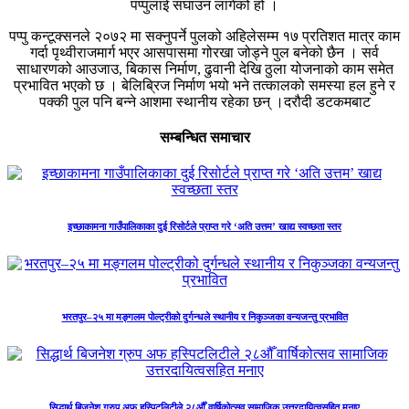
पप्पुलाई सघाउन लागेको हो ।
पप्पु कन्टूक्सनले २०७२ मा सक्नुपर्ने पुलको अहिलेसम्म १७ प्रतिशत मात्र काम
गर्दा पृथ्वीराजमार्ग भएर आसपासमा गोरखा जोड्ने पुल बनेको छैन । सर्व
साधारणको आउजाउ, बिकास निर्माण, ढुवानी देखि ठुला योजनाको काम समेत
प्रभावित भएको छ । बेलिब्रिज निर्माण भयो भने तत्कालको समस्या हल हुने र
पक्की पुल पनि बन्ने आशमा स्थानीय रहेका छन् ।दरौदी डटकमबाट
सम्बन्धित समाचार
इच्छाकामना गाउँपालिकाका दुई रिसोर्टले प्राप्त गरे ‘अति उत्तम’ खाद्य स्वच्छता स्तर
भरतपुर–२५ मा मङ्गलम पोल्ट्रीको दुर्गन्धले स्थानीय र निकुञ्जका वन्यजन्तु प्रभावित
सिद्धार्थ बिजनेश ग्रुप अफ हस्पिटलिटीले २८औँ वार्षिकोत्सव सामाजिक उत्तरदायित्वसहित मनाए