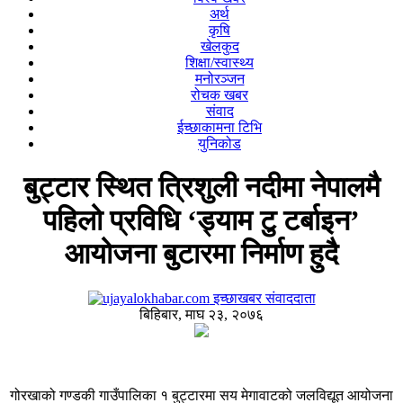
अर्थ
कृषि
खेलकुद
शिक्षा/स्वास्थ्य
मनोरञ्जन
रोचक खबर
संवाद
ईच्छाकामना टिभि
युनिकोड
बुट्टार स्थित त्रिशुली नदीमा नेपालमै
पहिलो प्रविधि ‘ड्याम टु टर्बाइन’
आयोजना बुटारमा निर्माण हुदै
इच्छाखबर संवाददाता
बिहिबार, माघ २३, २०७६
गोरखाको गण्डकी गाउँपालिका १ बुट्टारमा सय मेगावाटको जलविद्यूत आयोजना