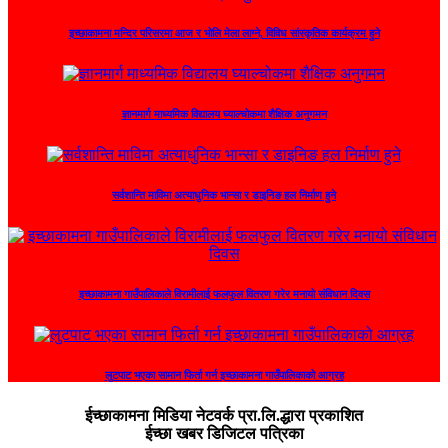
इच्छाकामना मन्दिर परिसरमा आज र भोलि मेला लाग्ने, विविध सांस्कृतिक कार्यक्रम हुने
ज्ञानमार्ग माध्यमिक विद्यालय घ्याल्चोकमा शैक्षिक अनुगमन
सर्वशान्ति माविमा अत्याधुनिक भान्सा र डाइनिङ हल निर्माण हुने
इच्छाकामना गाउँपालिकाले विरामीलाई फलफुल वितरण गरेर मनायो संविधान दिवस
लुटपाट भएका सामान फिर्ता गर्न इच्छाकामना गाउँपालिकाको आग्रह
ईच्छाकामना मिडिया नेटवर्क प्रा.लि.द्धारा प्रकाशित
ईच्छा खबर डिजिटल पत्रिका