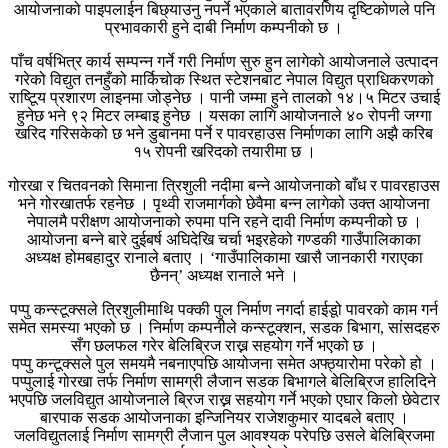
आयोजनाको पाइपलाईन बिछ्याउनु नपर्ने भएकाले बातावरणिय दृष्टिकोणले पनि
प्रभावकारी हुने दाबी निर्माण कम्पनीको छ ।
पाँच वर्षभित्र कार्य सम्पन्न गर्ने गरी निर्माण सुरु हुन लागेको आयोजनाले उत्पादन
गरेको विद्युत तनहुँको मार्किचोक स्थित स्टेशनबाट नेपाल विद्युत प्राधिकरणको
राष्टिूय प्रशारण लाइनमा जोड्नेछ । पानी जम्मा हुने तालको १४।५ मिटर उचाई
हुनेछ भने ९२ मिटर लम्बाइ हुनेछ । यसका लागि आयोजनाले ४० रोपनी जग्गा
खरिद गरिसकेको छ भने डुबानमा पर्ने र पावरहाउस निर्माणका लागि अझै करिब
१५ रोपनी खरिदको तयारीमा छ ।
गोरखा र चितवनको सिमाना त्रिशुली नदीमा बन्ने आयोजनाको बाँध र पावरहाउस
भने गोरखातर्फ रहनेछ । पृथ्वी राजमार्गको छेवैमा बन्न लागेको उक्त आयोजना
नेपालमै परीक्षण आयोजनाको रुपमा पनि रहने दावी निर्माण कम्पनीको छ ।
आयोजना बन्ने बारे दुईबर्ष अघिदेखि चर्चा भइरहेको गण्डकी गाउँपालिकाका
अध्यक्ष होमबहादुर रानाले बताए । ‘गाउँपालिकामा खासै जानकारी गराएका
छैनन्’ अध्यक्ष रानाले भने ।
पप्पु कन्स्टूक्सले त्रिशुलीमाथि पक्की पुल निर्माण नगर्दा हाईडूो पावरको काम गर्न
समेत समस्या भएको छ । निर्माण कम्पनीले कन्स्टूक्शन, सडक बिभाग, सांसदहरु
सँग छलफल गरेर बेलिब्रिज राख्न सहयोग गर्ने भएको छ ।
पप्पु कन्टूक्सले पुल समयमै नबनाएपछि आयोजना समेत अफ्ठ्यारोमा परेको हो ।
पप्पुलाई गोरखा तर्फ निर्माण सामग्री लैजान सडक बिभागले बेलिब्रिज हालिदिने
भएपछि जलविद्युत आयोजनाले ब्रिज राख्न सहयोग गर्ने भएको एघार किलो छेवेटार
बारपाक सडक आयोजनाका इन्जिनियर राजेशकुमार यादबले बताए ।
जलविद्युतलाई निर्माण सामग्री लैजान पुल आवश्यक परेपछि उसले बेलिब्रिजमा