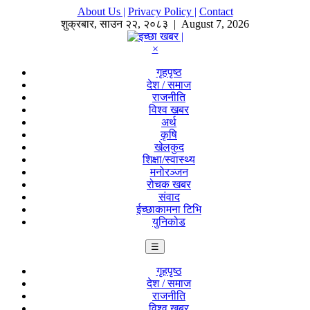
About Us |
Privacy Policy |
Contact
शुक्रबार
,
साउन
२२
,
२०८३
| August 7, 2026
×
गृहपृष्ठ
देश / समाज
राजनीति
विश्व खबर
अर्थ
कृषि
खेलकुद
शिक्षा/स्वास्थ्य
मनोरञ्जन
रोचक खबर
संवाद
ईच्छाकामना टिभि
युनिकोड
☰
गृहपृष्ठ
देश / समाज
राजनीति
विश्व खबर