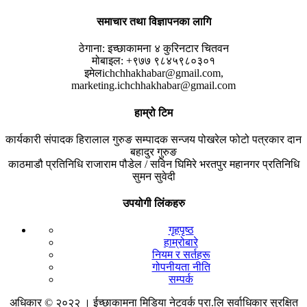
समाचार तथा विज्ञापनका लागि
ठेगाना:
इच्छाकामना ४ कुरिनटार चितवन
मोबाइल:
+९७७ ९८४५९८०३०१
इमेल
ichchhakhabar@gmail.com,
marketing.ichchhakhabar@gmail.com
हाम्रो टिम
कार्यकारी संपादक
हिरालाल गुरुङ
सम्पादक
सन्जय पोखरेल
फोटो पत्रकार
दान
बहादुर गुरुङ
काठमाडौ प्रतिनिधि
राजाराम पौडेल / सविन घिमिरे
भरतपुर महानगर प्रतिनिधि
सुमन सुवेदी
उपयोगी लिंकहरु
गृहपृष्ठ
हाम्रोबारे
नियम र सर्तहरू
गोपनीयता नीति
सम्पर्क
अधिकार © २०२२ । ईच्छाकामना मिडिया नेटवर्क प्रा.लि सर्वाधिकार सुरक्षित