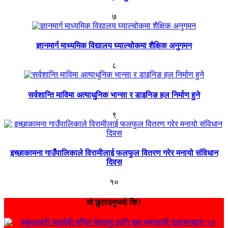
७
ज्ञानमार्ग माध्यमिक विद्यालय घ्याल्चोकमा शैक्षिक अनुगमन
८
सर्वशान्ति माविमा अत्याधुनिक भान्सा र डाइनिङ हल निर्माण हुने
९
इच्छाकामना गाउँपालिकाले विरामीलाई फलफुल वितरण गरेर मनायो संविधान
दिवस
१०
यो छुटाउनुभयो कि?