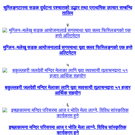
चुम्लिङ्गटारमा सडक दुर्घटना पश्चातको उद्धार तथा प्राथमिक उपचार सम्बन्धि
तालिम
४
मुग्लिन–मलेखु सडक आयोजनालाई सगरमाथा यूवा क्लव फिस्लिङ्गको एक हप्ते
अल्टिमेटम
५
बकुल्लहरी जलदेवी मन्दिर मेलाका लागि यूवा व्यवसायी तूलाचनद्वारा ५१ हजार
आर्थिक सहयोग
६
इच्छाकामना मन्दिर परिसरमा आज र भोलि मेला लाग्ने, विविध सांस्कृतिक
कार्यक्रम हुने