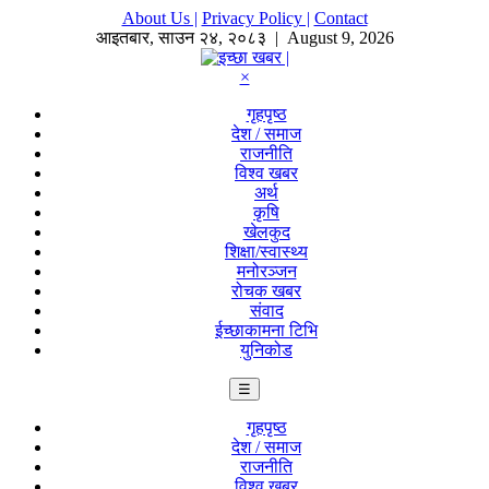
About Us |
Privacy Policy |
Contact
आइतबार
,
साउन
२४
,
२०८३
| August 9, 2026
×
गृहपृष्ठ
देश / समाज
राजनीति
विश्व खबर
अर्थ
कृषि
खेलकुद
शिक्षा/स्वास्थ्य
मनोरञ्जन
रोचक खबर
संवाद
ईच्छाकामना टिभि
युनिकोड
☰
गृहपृष्ठ
देश / समाज
राजनीति
विश्व खबर