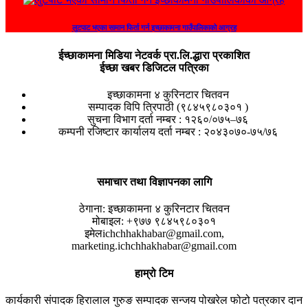
लुटपाट भएका सामान फिर्ता गर्न इच्छाकामना गाउँपालिकाको आग्रह
ईच्छाकामना मिडिया नेटवर्क प्रा.लि.द्धारा प्रकाशित
ईच्छा खबर डिजिटल पत्रिका
इच्छाकामना ४ कुरिनटार चितवन
सम्पादक विपि त्रिपाठी (९८४५९८०३०१ )
सुचना विभाग दर्ता नम्बर : १२६०/०७५–७६
कम्पनी रजिष्टार कार्यालय दर्ता नम्बर : २०४३०७०-७५/७६
समाचार तथा विज्ञापनका लागि
ठेगाना:
इच्छाकामना ४ कुरिनटार चितवन
मोबाइल:
+९७७ ९८४५९८०३०१
इमेल
ichchhakhabar@gmail.com,
marketing.ichchhakhabar@gmail.com
हाम्रो टिम
कार्यकारी संपादक
हिरालाल गुरुङ
सम्पादक
सन्जय पोखरेल
फोटो पत्रकार
दान