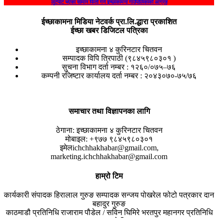
लुटपाट भएका सामान फिर्ता गर्न इच्छाकामना गाउँपालिकाको आग्रह
ईच्छाकामना मिडिया नेटवर्क प्रा.लि.द्धारा प्रकाशित
ईच्छा खबर डिजिटल पत्रिका
इच्छाकामना ४ कुरिनटार चितवन
सम्पादक विपि त्रिपाठी (९८४५९८०३०१ )
सुचना विभाग दर्ता नम्बर : १२६०/०७५–७६
कम्पनी रजिष्टार कार्यालय दर्ता नम्बर : २०४३०७०-७५/७६
समाचार तथा विज्ञापनका लागि
ठेगाना:
इच्छाकामना ४ कुरिनटार चितवन
मोबाइल:
+९७७ ९८४५९८०३०१
इमेल
ichchhakhabar@gmail.com,
marketing.ichchhakhabar@gmail.com
हाम्रो टिम
कार्यकारी संपादक
हिरालाल गुरुङ
सम्पादक
सन्जय पोखरेल
फोटो पत्रकार
दान
बहादुर गुरुङ
काठमाडौ प्रतिनिधि
राजाराम पौडेल / सविन घिमिरे
भरतपुर महानगर प्रतिनिधि