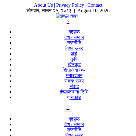
About Us |
Privacy Policy |
Contact
सोमबार
,
साउन
२५
,
२०८३
| August 10, 2026
×
गृहपृष्ठ
देश / समाज
राजनीति
विश्व खबर
अर्थ
कृषि
खेलकुद
शिक्षा/स्वास्थ्य
मनोरञ्जन
रोचक खबर
संवाद
ईच्छाकामना टिभि
युनिकोड
☰
गृहपृष्ठ
देश / समाज
राजनीति
विश्व खबर