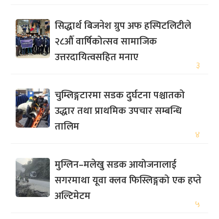
सिद्धार्थ बिजनेश ग्रुप अफ हस्पिटलिटीले
२८औँ वार्षिकोत्सव सामाजिक
उत्तरदायित्वसहित मनाए
३
चुम्लिङ्गटारमा सडक दुर्घटना पश्चातको
उद्धार तथा प्राथमिक उपचार सम्बन्धि
तालिम
४
मुग्लिन–मलेखु सडक आयोजनालाई
सगरमाथा यूवा क्लव फिस्लिङ्गको एक हप्ते
अल्टिमेटम
५