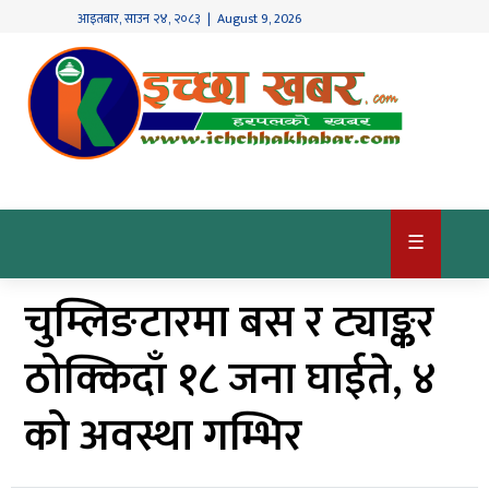
आइतबार
,
साउन
२४
,
२०८३
| August 9, 2026
गृहपृष्ठ
देश
/
समाज
राजनीति
☰
विश्व
चुम्लिङटारमा बस र ट्याङ्कर
खबर
अर्थ
ठोक्किदाँ १८ जना घाईते, ४
कृषि
को अवस्था गम्भिर
खेलकुद