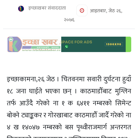
शिक्षा/
इच्छाखबर संवाददाता
स्वास्थ्य
आइतबार, जेठ २६,
२०७६
मनोरञ्जन
रोचक
खबर
संवाद
ईच्छाकामना
इच्छाकामना,२६ जेठ । चितवनमा सवारी दुर्घटना हुदाँ
टिभि
१८ जना घाईते भएका छन् । काठमाडौँबाट मुग्लिन
युनिकोड
तर्फ आउँदै गरेको ना १ क ६४११ नम्बरको सिमेन्ट
बोक्ने ट्याङ्ककर र गोरखाबाट काठमाडौँ जादैँ गरेको ना
४ ख १४०४७ नम्बरको बस पृथ्वीराजमार्ग अन्तरगत