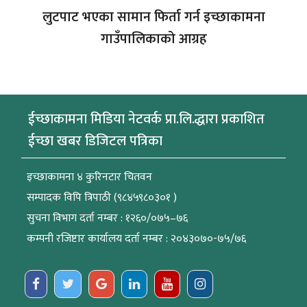
लुटपाट भएका सामान फिर्ता गर्न इच्छाकामना
गाउँपालिकाको आग्रह
ईच्छाकामना मिडिया नेटवर्क प्रा.लि.द्धारा प्रकाशित
ईच्छा खबर डिजिटल पत्रिका
इच्छाकामना ४ कुरिनटार चितवन
सम्पादक विपि त्रिपाठी (९८४५९८०३०१ )
सुचना विभाग दर्ता नम्बर : १२६०/०७५–७६
कम्पनी रजिष्टार कार्यालय दर्ता नम्बर : २०४३०७०-७५/७६