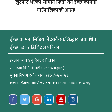
लुटपाट भएका सामान फिर्ता गर्न इच्छाकामना
गाउँपालिकाको आग्रह
ईच्छाकामना मिडिया नेटवर्क प्रा.लि.द्धारा प्रकाशित
ईच्छा खबर डिजिटल पत्रिका
इच्छाकामना ४ कुरिनटार चितवन
सम्पादक विपि त्रिपाठी (९८४५९८०३०१ )
सुचना विभाग दर्ता नम्बर : १२६०/०७५–७६
कम्पनी रजिष्टार कार्यालय दर्ता नम्बर : २०४३०७०-७५/७६