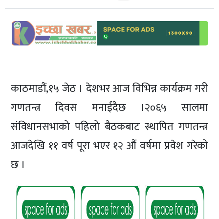
शिक्षा/
स्वास्थ्य
मनोरञ्जन
रोचक
खबर
काठमाडौं,१५ जेठ । देशभर आज विभिन्न कार्यक्रम गरी
संवाद
गणतन्त्र दिवस मनाईंदैछ ।२०६५ सालमा
ईच्छाकामना
टिभि
संविधानसभाको पहिलो बैठकबाट स्थापित गणतन्त्र
आजदेखि ११ वर्ष पूरा भएर १२ औं वर्षमा प्रवेश गरेको
युनिकोड
छ ।