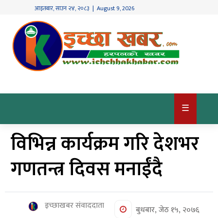
आइतबार
,
साउन
२४
,
२०८३
| August 9, 2026
गृहपृष्ठ
देश
/
समाज
राजनीति
☰
विश्व
विभिन्न कार्यक्रम गरि देशभर
खबर
अर्थ
गणतन्त्र दिवस मनाईंदै
कृषि
खेलकुद
इच्छाखबर संवाददाता
बुधबार, जेठ १५, २०७६