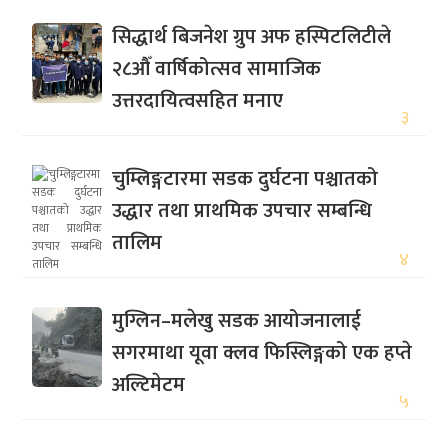
सिद्धार्थ बिजनेश ग्रुप अफ हस्पिटलिटीले
२८औँ वार्षिकोत्सव सामाजिक
उत्तरदायित्वसहित मनाए
३
चुम्लिङ्गटारमा सडक दुर्घटना पश्चातको
उद्धार तथा प्राथमिक उपचार सम्बन्धि
तालिम
४
मुग्लिन–मलेखु सडक आयोजनालाई
सगरमाथा यूवा क्लव फिस्लिङ्गको एक हप्ते
अल्टिमेटम
५