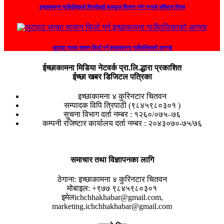
इच्छाकामना गाउँपालिकाले विरामीलाई फलफुल वितरण गरेर मनायो संविधान दिवस
लुटपाट भएका सामान फिर्ता गर्न इच्छाकामना गाउँपालिकाको आग्रह
ईच्छाकामना मिडिया नेटवर्क प्रा.लि.द्धारा प्रकाशित
ईच्छा खबर डिजिटल पत्रिका
इच्छाकामना ४ कुरिनटार चितवन
सम्पादक विपि त्रिपाठी (९८४५९८०३०१ )
सुचना विभाग दर्ता नम्बर : १२६०/०७५–७६
कम्पनी रजिष्टार कार्यालय दर्ता नम्बर : २०४३०७०-७५/७६
समाचार तथा विज्ञापनका लागि
ठेगाना:
इच्छाकामना ४ कुरिनटार चितवन
मोबाइल:
+९७७ ९८४५९८०३०१
इमेल
ichchhakhabar@gmail.com,
marketing.ichchhakhabar@gmail.com