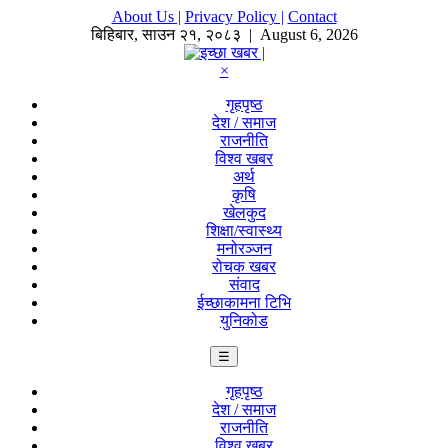
About Us |
Privacy Policy |
Contact
बिहिबार
,
साउन
२१
,
२०८३
| August 6, 2026
×
गृहपृष्ठ
देश / समाज
राजनीति
विश्व खबर
अर्थ
कृषि
खेलकुद
शिक्षा/स्वास्थ्य
मनोरञ्जन
रोचक खबर
संवाद
ईच्छाकामना टिभि
युनिकोड
☰
गृहपृष्ठ
देश / समाज
राजनीति
विश्व खबर