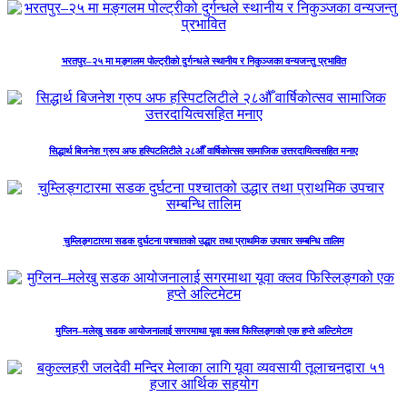
भरतपुर–२५ मा मङ्गलम पोल्ट्रीको दुर्गन्धले स्थानीय र निकुञ्जका वन्यजन्तु प्रभावित
सिद्धार्थ बिजनेश ग्रुप अफ हस्पिटलिटीले २८औँ वार्षिकोत्सव सामाजिक उत्तरदायित्वसहित मनाए
चुम्लिङ्गटारमा सडक दुर्घटना पश्चातको उद्धार तथा प्राथमिक उपचार सम्बन्धि तालिम
मुग्लिन–मलेखु सडक आयोजनालाई सगरमाथा यूवा क्लव फिस्लिङ्गको एक हप्ते अल्टिमेटम