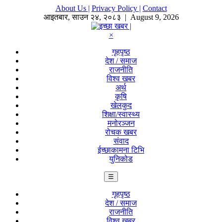
About Us |
Privacy Policy |
Contact
आइतबार
,
साउन
२४
,
२०८३
| August 9, 2026
×
गृहपृष्ठ
देश / समाज
राजनीति
विश्व खबर
अर्थ
कृषि
खेलकुद
शिक्षा/स्वास्थ्य
मनोरञ्जन
रोचक खबर
संवाद
ईच्छाकामना टिभि
युनिकोड
☰
गृहपृष्ठ
देश / समाज
राजनीति
विश्व खबर