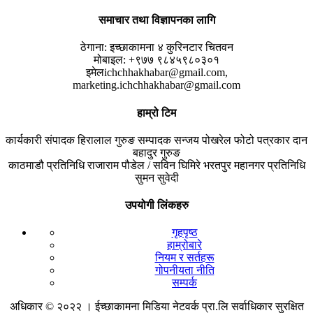
समाचार तथा विज्ञापनका लागि
ठेगाना:
इच्छाकामना ४ कुरिनटार चितवन
मोबाइल:
+९७७ ९८४५९८०३०१
इमेल
ichchhakhabar@gmail.com,
marketing.ichchhakhabar@gmail.com
हाम्रो टिम
कार्यकारी संपादक
हिरालाल गुरुङ
सम्पादक
सन्जय पोखरेल
फोटो पत्रकार
दान
बहादुर गुरुङ
काठमाडौ प्रतिनिधि
राजाराम पौडेल / सविन घिमिरे
भरतपुर महानगर प्रतिनिधि
सुमन सुवेदी
उपयोगी लिंकहरु
गृहपृष्ठ
हाम्रोबारे
नियम र सर्तहरू
गोपनीयता नीति
सम्पर्क
अधिकार © २०२२ । ईच्छाकामना मिडिया नेटवर्क प्रा.लि सर्वाधिकार सुरक्षित