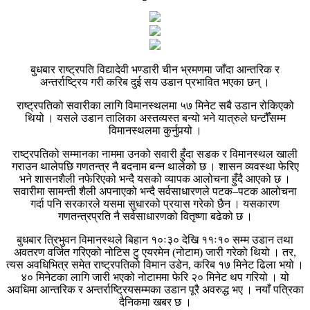
बुधबार राष्ट्रपति विद्यादेवी भण्डारी चीन भ्रमणमा जाँदा आन्तरिक र
अन्तर्राष्ट्रिय गरी करिब दुई सय उडान प्रभावित भएका छन् ।
राष्ट्रपतिको सवारीका लागि विमानस्थलमा ५७ मिनेट सबै उडान रोकिएको
थियो । यसले उडान तालिका अस्तव्यस्त बन्यो भने यात्रुले घन्टौँसम्म
विमानस्थलमा कुर्नुपर्‍यो ।
राष्ट्रपतिको सम्मानका नाममा उनको सवारी हुँदा सडक र विमानस्थल खाली
गराउन थालेपछि गणतन्त्र नै बदनाम बन्न थालेको छ । शासन व्यवस्था फेरिए
भने शासनशैली नफेरिएको भन्दै यसको व्यापक आलोचना हुँदै आएको छ ।
सवारीमा सामन्ती शैली अपनाएको भन्दै सर्वसाधारणले पटक–पटक आलोचना
गर्दा पनि सरकारले यसमा सुधारको प्रयास गरेको छैन । यसकारण
गणतन्त्रप्रति नै सर्वसाधारणको वितृष्णा बढेको छ ।
बुधबार त्रिभुवन विमानस्थले बिहान १०ः३० देखि ११ः१० सम्म उडान तथा
अवतरण वर्जित गरिएको नोटिस टु एयरमेन (नोटाम) जारी गरेको थियो । तर,
त्यस अवधिभित्र समेत राष्ट्रपतिको विमान उडेन, करिब १७ मिनेट ढिला भयो ।
४० मिनेटका लागि जारी भएको नोटाममा फेरि २० मिनेट थप गरियो । यो
अवधिमा आन्तरिक र अन्तर्राष्ट्रियसम्मका उडान पूरै अवरुद्ध भए । नयाँ पत्रिका
दैनिकमा खबर छ ।