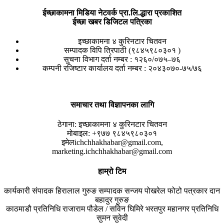
ईच्छाकामना मिडिया नेटवर्क प्रा.लि.द्धारा प्रकाशित
ईच्छा खबर डिजिटल पत्रिका
इच्छाकामना ४ कुरिनटार चितवन
सम्पादक विपि त्रिपाठी (९८४५९८०३०१ )
सुचना विभाग दर्ता नम्बर : १२६०/०७५–७६
कम्पनी रजिष्टार कार्यालय दर्ता नम्बर : २०४३०७०-७५/७६
समाचार तथा विज्ञापनका लागि
ठेगाना:
इच्छाकामना ४ कुरिनटार चितवन
मोबाइल:
+९७७ ९८४५९८०३०१
इमेल
ichchhakhabar@gmail.com,
marketing.ichchhakhabar@gmail.com
हाम्रो टिम
कार्यकारी संपादक
हिरालाल गुरुङ
सम्पादक
सन्जय पोखरेल
फोटो पत्रकार
दान
बहादुर गुरुङ
काठमाडौ प्रतिनिधि
राजाराम पौडेल / सविन घिमिरे
भरतपुर महानगर प्रतिनिधि
सुमन सुवेदी