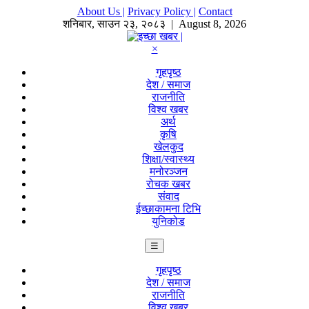
About Us |
Privacy Policy |
Contact
शनिबार
,
साउन
२३
,
२०८३
| August 8, 2026
×
गृहपृष्ठ
देश / समाज
राजनीति
विश्व खबर
अर्थ
कृषि
खेलकुद
शिक्षा/स्वास्थ्य
मनोरञ्जन
रोचक खबर
संवाद
ईच्छाकामना टिभि
युनिकोड
☰
गृहपृष्ठ
देश / समाज
राजनीति
विश्व खबर