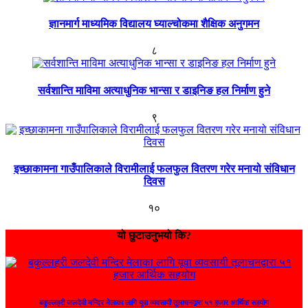
ज्ञानमार्ग माध्यमिक विद्यालय घ्याल्चोकमा शैक्षिक अनुगमन
८
सर्वशान्ति माविमा अत्याधुनिक भान्सा र डाइनिङ हल निर्माण हुने
९
इच्छाकामना गाउँपालिकाले विरामीलाई फलफुल वितरण गरेर मनायो संविधान
दिवस
१०
यो छुटाउनुभयो कि?
बकुल्लहरी जलदेवी मन्दिर मेलाका लागि यूवा व्यवसायी तूलाचनद्वारा ५१ हजार आर्थिक सहयोग