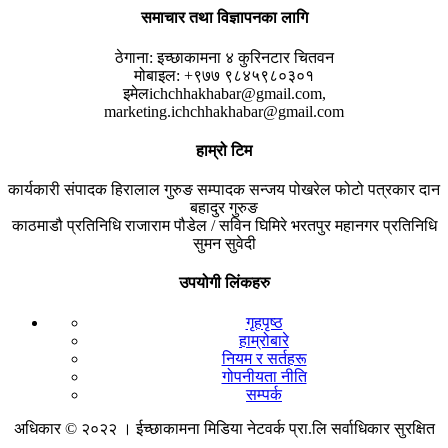
समाचार तथा विज्ञापनका लागि
ठेगाना:
इच्छाकामना ४ कुरिनटार चितवन
मोबाइल:
+९७७ ९८४५९८०३०१
इमेल
ichchhakhabar@gmail.com,
marketing.ichchhakhabar@gmail.com
हाम्रो टिम
कार्यकारी संपादक
हिरालाल गुरुङ
सम्पादक
सन्जय पोखरेल
फोटो पत्रकार
दान
बहादुर गुरुङ
काठमाडौ प्रतिनिधि
राजाराम पौडेल / सविन घिमिरे
भरतपुर महानगर प्रतिनिधि
सुमन सुवेदी
उपयोगी लिंकहरु
गृहपृष्ठ
हाम्रोबारे
नियम र सर्तहरू
गोपनीयता नीति
सम्पर्क
अधिकार © २०२२ । ईच्छाकामना मिडिया नेटवर्क प्रा.लि सर्वाधिकार सुरक्षित