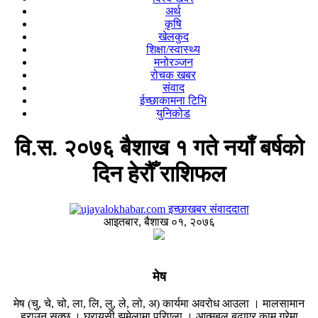
अर्थ
कृषि
खेलकुद
शिक्षा/स्वास्थ्य
मनोरञ्जन
रोचक खबर
संवाद
ईच्छाकामना टिभि
युनिकोड
वि.स. २०७६ बैशाख १ गते नयाँ बर्षको
दिन हेरौँ राशिफल
इच्छाखबर संवाददाता
आइतबार, बैशाख ०१, २०७६
मेष
मेष (चु, चे, चो, ला, लि, लु, ले, लो, अ) कार्यमा अवरोध आउला । मालसामान
हराउन सक्छ । घरायसी झमेलामा परिएला । आत्मबल बढाएर काम गरेमा