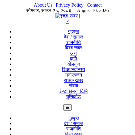
About Us |
Privacy Policy |
Contact
सोमबार
,
साउन
२५
,
२०८३
| August 10, 2026
×
गृहपृष्ठ
देश / समाज
राजनीति
विश्व खबर
अर्थ
कृषि
खेलकुद
शिक्षा/स्वास्थ्य
मनोरञ्जन
रोचक खबर
संवाद
ईच्छाकामना टिभि
युनिकोड
☰
गृहपृष्ठ
देश / समाज
राजनीति
विश्व खबर