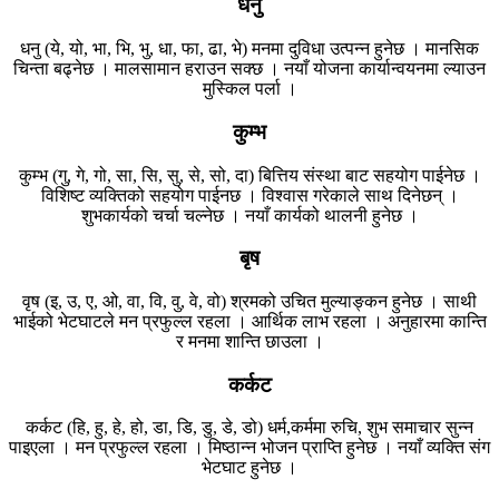
धनु
धनु (ये, यो, भा, भि, भु, धा, फा, ढा, भे) मनमा दुविधा उत्पन्न हुनेछ । मानसिक
चिन्ता बढ्नेछ । मालसामान हराउन सक्छ । नयाँ योजना कार्यान्वयनमा ल्याउन
मुस्किल पर्ला ।
कुम्भ
कुम्भ (गु, गे, गो, सा, सि, सु, से, सो, दा) बित्तिय संस्था बाट सहयोग पाईनेछ ।
विशिष्ट व्यक्तिको सहयोग पाईनछ । विश्वास गरेकाले साथ दिनेछन् ।
शुभकार्यको चर्चा चल्नेछ । नयाँ कार्यको थालनी हुनेछ ।
बृष
वृष (इ, उ, ए, ओ, वा, वि, वु, वे, वो) श्रमको उचित मुल्याङ्कन हुनेछ । साथी
भाईको भेटघाटले मन प्रफुल्ल रहला । आर्थिक लाभ रहला । अनुहारमा कान्ति
र मनमा शान्ति छाउला ।
कर्कट
कर्कट (हि, हु, हे, हो, डा, डि, डु, डे, डो) धर्म,कर्ममा रुचि, शुभ समाचार सुन्न
पाइएला । मन प्रफुल्ल रहला । मिष्ठान्न भोजन प्राप्ति हुनेछ । नयाँ व्यक्ति संग
भेटघाट हुनेछ ।