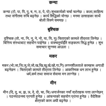
कन्या
कन्या (टो, पा, पि, पु, ष, ण, ठ, पे, पो) शुभकार्यको चर्चा चल्नेछ । कला,साहित्य
तथा संगीतमा रुचि बढ्नेछ । कार्य शिद्धिको योगछ । मनमा उत्साहका साथै
बोली विक्ने समयछ ।
बृश्चिक
वृश्चिक (तो, ना, नि, नु, ने, नो, या, यि, यु) चिताएको कामले तीव्रता लिनेछ ।
बित्तिय संस्थाबाट सहयोग पाईनेछ । वाक्चतुर्याईँले सङ्कल्प सिद्ध हुनेछ । शुभ
समाचार सुन्नमा आउला ।
मकर
मकर (भो,जा,जि,जु,जे,जो,ख,खि,खु,खे,खो,गा,गि) लगनशीलताले कामहरू अगाडी
बढ्नेछन । चिताएको कामले तीव्रता लिनेछ । आकस्मिक धन लाभ हुनेछ ।
धर्म,कर्म तथा समाज सेवामा मन लाग्नेछ ।
मीन
मीन (दि, दु, थ, झ, ञ, दे, दो, चा, चि) धनार्जनका नयाँ स्रोतहरू पत्ता लाग्नेछन्
। पठनपाठनमा प्रगती हुनेछ । आफन्तको सहयोग प्राप्त हुनेछ । वैदेशिक
क्षेत्रको काम अघी बढ्नेछ ।