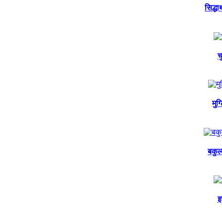
सिद्ध
च
मुग
बकुल
इ