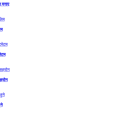
त मनाए
िम
मेटम
सहयोग
ने