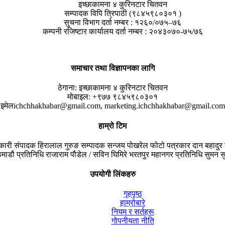
इच्छाकामना ४ कुरिनटार चितवन
सम्पादक विपि त्रिपाठी (९८४५९८०३०१ )
सुचना विभाग दर्ता नम्बर : १२६०/०७५–७६
कम्पनी रजिष्टार कार्यालय दर्ता नम्बर : २०४३०७०-७५/७६
समाचार तथा विज्ञापनका लागि
ठेगाना:
इच्छाकामना ४ कुरिनटार चितवन
मोबाइल:
+९७७ ९८४५९८०३०१
इमेल
ichchhakhabar@gmail.com, marketing.ichchhakhabar@gmail.com
हाम्रो टिम
यकारी संपादक
हिरालाल गुरुङ
सम्पादक
सन्जय पोखरेल
फोटो पत्रकार
दान बहादुर 
माडौ प्रतिनिधि
राजाराम पौडेल / सविन घिमिरे
भरतपुर महानगर प्रतिनिधि
सुमन सु
उपयोगी लिंकहरु
गृहपृष्ठ
हाम्रोबारे
नियम र सर्तहरू
गोपनीयता नीति