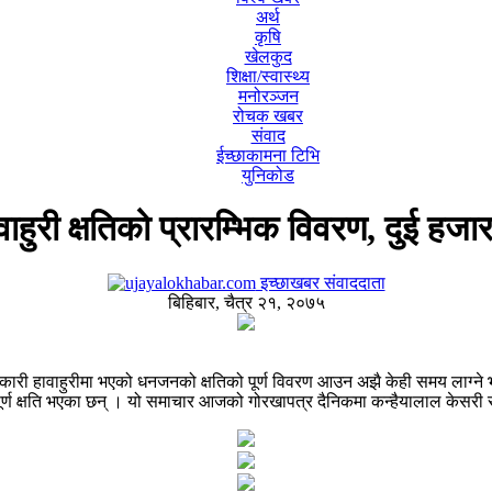
अर्थ
कृषि
खेलकुद
शिक्षा/स्वास्थ्य
मनोरञ्जन
रोचक खबर
संवाद
ईच्छाकामना टिभि
युनिकोड
हुरी क्षतिको प्रारम्भिक विवरण, दुई हजार
इच्छाखबर संवाददाता
बिहिबार, चैत्र २१, २०७५
ी हावाहुरीमा भएको धनजनको क्षतिको पूर्ण विवरण आउन अझै केही समय लाग्ने भएक
 पूर्ण क्षति भएका छन् । यो समाचार आजको गोरखापत्र दैनिकमा कन्हैयालाल केसरी