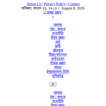
About Us |
Privacy Policy |
Contact
शनिबार
,
साउन
२३
,
२०८३
| August 8, 2026
×
गृहपृष्ठ
देश / समाज
राजनीति
विश्व खबर
अर्थ
कृषि
खेलकुद
शिक्षा/स्वास्थ्य
मनोरञ्जन
रोचक खबर
संवाद
ईच्छाकामना टिभि
युनिकोड
☰
गृहपृष्ठ
देश / समाज
राजनीति
विश्व खबर