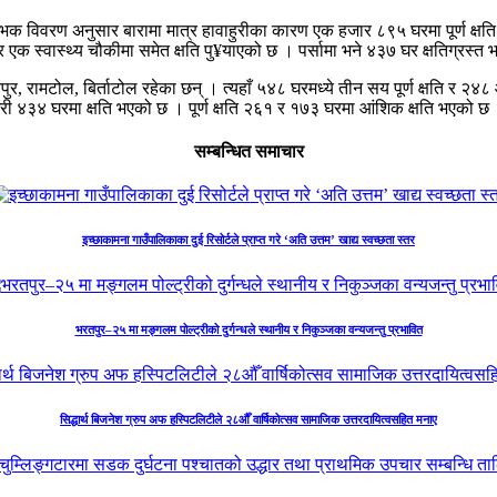
रम्भिक विवरण अनुसार बारामा मात्र हावाहुरीका कारण एक हजार ८९५ घरमा पूर्ण क्ष
ग र एक स्वास्थ्य चौकीमा समेत क्षति पु¥याएको छ । पर्सामा भने ४३७ घर क्षतिग्रस्त
वपुर, रामटोल, बिर्ताटोल रहेका छन् । त्यहाँ ५४८ घरमध्ये तीन सय पूर्ण क्षति र २४
री ४३४ घरमा क्षति भएको छ । पूर्ण क्षति २६१ र १७३ घरमा आंशिक क्षति भएको छ
सम्बन्धित समाचार
इच्छाकामना गाउँपालिकाका दुई रिसोर्टले प्राप्त गरे ‘अति उत्तम’ खाद्य स्वच्छता स्तर
भरतपुर–२५ मा मङ्गलम पोल्ट्रीको दुर्गन्धले स्थानीय र निकुञ्जका वन्यजन्तु प्रभावित
सिद्धार्थ बिजनेश ग्रुप अफ हस्पिटलिटीले २८औँ वार्षिकोत्सव सामाजिक उत्तरदायित्वसहित मनाए