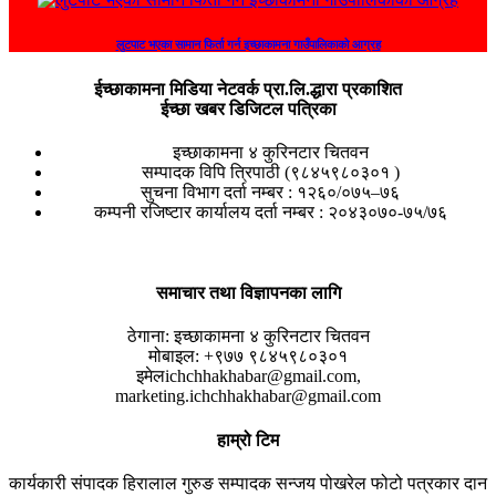
लुटपाट भएका सामान फिर्ता गर्न इच्छाकामना गाउँपालिकाको आग्रह
ईच्छाकामना मिडिया नेटवर्क प्रा.लि.द्धारा प्रकाशित
ईच्छा खबर डिजिटल पत्रिका
इच्छाकामना ४ कुरिनटार चितवन
सम्पादक विपि त्रिपाठी (९८४५९८०३०१ )
सुचना विभाग दर्ता नम्बर : १२६०/०७५–७६
कम्पनी रजिष्टार कार्यालय दर्ता नम्बर : २०४३०७०-७५/७६
समाचार तथा विज्ञापनका लागि
ठेगाना:
इच्छाकामना ४ कुरिनटार चितवन
मोबाइल:
+९७७ ९८४५९८०३०१
इमेल
ichchhakhabar@gmail.com,
marketing.ichchhakhabar@gmail.com
हाम्रो टिम
कार्यकारी संपादक
हिरालाल गुरुङ
सम्पादक
सन्जय पोखरेल
फोटो पत्रकार
दान