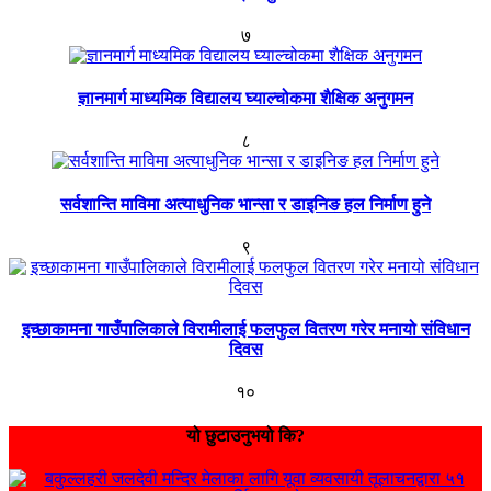
७
ज्ञानमार्ग माध्यमिक विद्यालय घ्याल्चोकमा शैक्षिक अनुगमन
८
सर्वशान्ति माविमा अत्याधुनिक भान्सा र डाइनिङ हल निर्माण हुने
९
इच्छाकामना गाउँपालिकाले विरामीलाई फलफुल वितरण गरेर मनायो संविधान
दिवस
१०
यो छुटाउनुभयो कि?