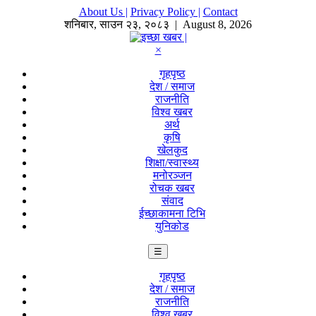
About Us |
Privacy Policy |
Contact
शनिबार
,
साउन
२३
,
२०८३
| August 8, 2026
×
गृहपृष्ठ
देश / समाज
राजनीति
विश्व खबर
अर्थ
कृषि
खेलकुद
शिक्षा/स्वास्थ्य
मनोरञ्जन
रोचक खबर
संवाद
ईच्छाकामना टिभि
युनिकोड
☰
गृहपृष्ठ
देश / समाज
राजनीति
विश्व खबर