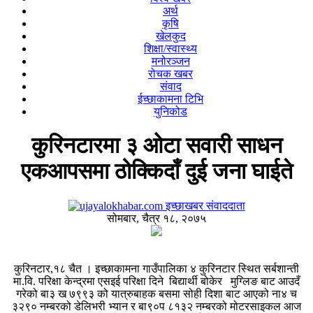
अर्थ
कृषि
खेलकुद
शिक्षा/स्वास्थ्य
मनोरञ्जन
रोचक खबर
संवाद
ईच्छाकामना टिभि
युनिकोड
कुरिनटारमा ३ ओटा सवारी साधन
एकआपसमा ठोक्किदाँ दुई जना घाईते
इच्छाखबर संवाददाता
सोमबार, चैत्र १८, २०७५
कुरिनटार,१८ चैत । इच्छाकामना गाउँपालिका ४ कुरिनटार स्थित सर्बशान्ती
मा.वि. परिक्षा केन्द्रमा एसइई परिक्षा दिने बिद्यार्थी बोकेर मुग्लिङ बाट आउदँ
गरेको बा३ ख ७९९३ को यात्रुबाहक बसमा सोही दिशा बाट आएको ना४ च
३२९० नम्बरको डेलिभरी भ्यान र बा९०प ८१३२ नम्बरको मोटरसाइकल आज