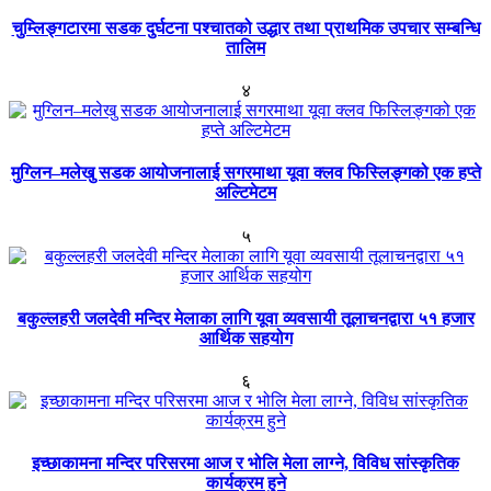
चुम्लिङ्गटारमा सडक दुर्घटना पश्चातको उद्धार तथा प्राथमिक उपचार सम्बन्धि
तालिम
४
मुग्लिन–मलेखु सडक आयोजनालाई सगरमाथा यूवा क्लव फिस्लिङ्गको एक हप्ते
अल्टिमेटम
५
बकुल्लहरी जलदेवी मन्दिर मेलाका लागि यूवा व्यवसायी तूलाचनद्वारा ५१ हजार
आर्थिक सहयोग
६
इच्छाकामना मन्दिर परिसरमा आज र भोलि मेला लाग्ने, विविध सांस्कृतिक
कार्यक्रम हुने