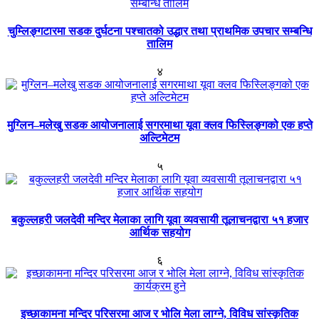
चुम्लिङ्गटारमा सडक दुर्घटना पश्चातको उद्धार तथा प्राथमिक उपचार सम्बन्धि
तालिम
४
मुग्लिन–मलेखु सडक आयोजनालाई सगरमाथा यूवा क्लव फिस्लिङ्गको एक हप्ते
अल्टिमेटम
५
बकुल्लहरी जलदेवी मन्दिर मेलाका लागि यूवा व्यवसायी तूलाचनद्वारा ५१ हजार
आर्थिक सहयोग
६
इच्छाकामना मन्दिर परिसरमा आज र भोलि मेला लाग्ने, विविध सांस्कृतिक