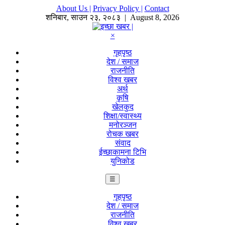
About Us |
Privacy Policy |
Contact
शनिबार
,
साउन
२३
,
२०८३
| August 8, 2026
×
गृहपृष्ठ
देश / समाज
राजनीति
विश्व खबर
अर्थ
कृषि
खेलकुद
शिक्षा/स्वास्थ्य
मनोरञ्जन
रोचक खबर
संवाद
ईच्छाकामना टिभि
युनिकोड
☰
गृहपृष्ठ
देश / समाज
राजनीति
विश्व खबर