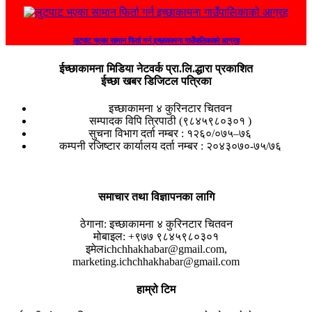
लुटपाट भएका सामान फिर्ता गर्न इच्छाकामना गाउँपालिकाको आग्रह
ईच्छाकामना मिडिया नेटवर्क प्रा.लि.द्धारा प्रकाशित
ईच्छा खबर डिजिटल पत्रिका
इच्छाकामना ४ कुरिनटार चितवन
सम्पादक विपि त्रिपाठी (९८४५९८०३०१ )
सुचना विभाग दर्ता नम्बर : १२६०/०७५–७६
कम्पनी रजिष्टार कार्यालय दर्ता नम्बर : २०४३०७०-७५/७६
समाचार तथा विज्ञापनका लागि
ठेगाना:
इच्छाकामना ४ कुरिनटार चितवन
मोबाइल:
+९७७ ९८४५९८०३०१
इमेल
ichchhakhabar@gmail.com,
marketing.ichchhakhabar@gmail.com
हाम्रो टिम