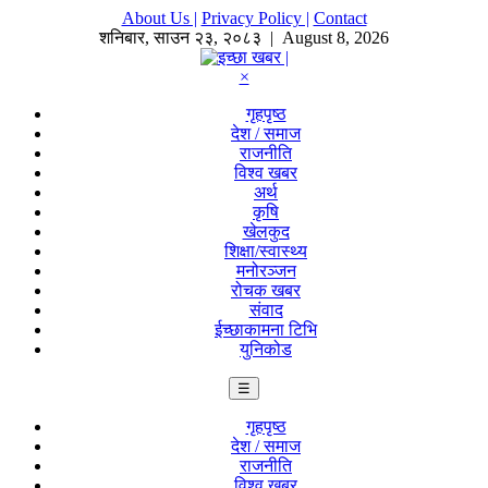
About Us |
Privacy Policy |
Contact
शनिबार
,
साउन
२३
,
२०८३
| August 8, 2026
×
गृहपृष्ठ
देश / समाज
राजनीति
विश्व खबर
अर्थ
कृषि
खेलकुद
शिक्षा/स्वास्थ्य
मनोरञ्जन
रोचक खबर
संवाद
ईच्छाकामना टिभि
युनिकोड
☰
गृहपृष्ठ
देश / समाज
राजनीति
विश्व खबर