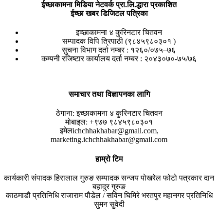
ईच्छाकामना मिडिया नेटवर्क प्रा.लि.द्धारा प्रकाशित
ईच्छा खबर डिजिटल पत्रिका
इच्छाकामना ४ कुरिनटार चितवन
सम्पादक विपि त्रिपाठी (९८४५९८०३०१ )
सुचना विभाग दर्ता नम्बर : १२६०/०७५–७६
कम्पनी रजिष्टार कार्यालय दर्ता नम्बर : २०४३०७०-७५/७६
समाचार तथा विज्ञापनका लागि
ठेगाना:
इच्छाकामना ४ कुरिनटार चितवन
मोबाइल:
+९७७ ९८४५९८०३०१
इमेल
ichchhakhabar@gmail.com,
marketing.ichchhakhabar@gmail.com
हाम्रो टिम
कार्यकारी संपादक
हिरालाल गुरुङ
सम्पादक
सन्जय पोखरेल
फोटो पत्रकार
दान
बहादुर गुरुङ
काठमाडौ प्रतिनिधि
राजाराम पौडेल / सविन घिमिरे
भरतपुर महानगर प्रतिनिधि
सुमन सुवेदी