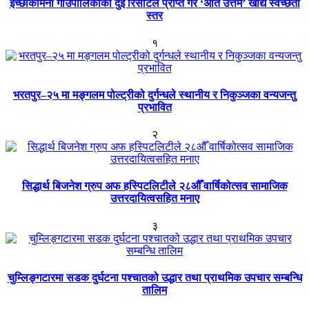
इच्छाकामना गाउँपालिकाका दुई रिसोर्टले प्राप्त गरे ‘अति उत्तम’ खाद्य स्वच्छता
स्तर
१
भरतपुर–२५ मा मङ्गलम पोल्ट्रीको दुर्गन्धले स्थानीय र निकुञ्जका वन्यजन्तु
प्रभावित
२
सिद्धार्थ बिजनेश ग्रुप अफ हस्पिटलिटीले २८औँ वार्षिकोत्सव सामाजिक
उत्तरदायित्वसहित मनाए
३
चुम्लिङ्गटारमा सडक दुर्घटना पश्चातको उद्धार तथा प्राथमिक उपचार सम्बन्धि
तालिम