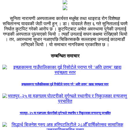
सुनिता नारायणी अस्पतालमा कार्यरत मधुमेह तथा थाइराड रोग विशेषज्ञ
सचितानन्द यादवकी जेठी पत्नी हुन् । डा। यादवले तैत्र ६ गते सुनितालाई घरमै
निर्घात कुटपिट गरेको आरोप छ । कुटपिटबाट अचेत अवस्थामा पुगेकी उनलाई
गण्डकी अस्पताल पु¥याएको थियो । त्यहाँ उनलाई सघन कक्षमा राखिएको थियो
। तर, अवस्थामा सुधार नआएपछि चिकित्सककै सल्लाहमा उनलाई काठमाडौं
लगिएको थियो । यो समाचार नागरिकमा प्रकाशित छ ।
सम्बन्धित समाचार
इच्छाकामना गाउँपालिकाका दुई रिसोर्टले प्राप्त गरे ‘अति उत्तम’ खाद्य स्वच्छता स्तर
भरतपुर–२५ मा मङ्गलम पोल्ट्रीको दुर्गन्धले स्थानीय र निकुञ्जका वन्यजन्तु प्रभावित