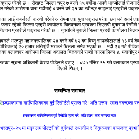
पक्राउ गरेको छ । रौतहट जिल्ला चपुर ७ बस्ने १५ वर्षीया आफ्नै भान्जीलाई रोजगा
र गरेको आरोपमा बारा गढीमाई ४ बस्ने बर्ष २१ का रवीन्द्र साहलाई प्रहरीले पक्र
लिका लाई जबर्जस्ती करणी गरेको आरोपमा एक युवा पक्राउ परेका छन् भने अर्का ए
रार रहेको जिल्ला प्रहरी कार्यालय चितवनका प्रवक्ता डिएसपी दुर्गाराज रेग्मीले 
तवन प्रहरीले पक्राउ गरेको छ । युवतीको बुबाले जिल्ला प्रहरी कार्यालय चितवन
ले भरतपुर महानगरपालिका २४ बस्ने वर्ष ४२ का विष्णु सापकोटालाई १३ वर्ष कैद
डितलाई २० हजार क्षतिपूर्ति भराउने फैसला समेत भएको छ । भदौ २३ गते पीडितको
बालिका बलात्कार आरोपमा जिल्ला अदालत चितवनले राप्ती नगरपालिका ४, भवानीपुर
दालतका सूचना अधिकारी केशव पौडेलले बताए । ०७५ मंसिर १५ गते बलात्कार प्रयास
दिएकी थिइन् ।
सम्बन्धित समाचार
इच्छाकामना गाउँपालिकाका दुई रिसोर्टले प्राप्त गरे ‘अति उत्तम’ खाद्य स्वच्छता स्तर