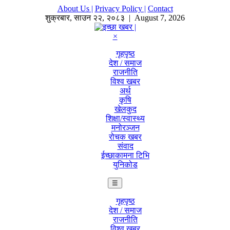
About Us |
Privacy Policy |
Contact
शुक्रबार
,
साउन
२२
,
२०८३
| August 7, 2026
×
गृहपृष्ठ
देश / समाज
राजनीति
विश्व खबर
अर्थ
कृषि
खेलकुद
शिक्षा/स्वास्थ्य
मनोरञ्जन
रोचक खबर
संवाद
ईच्छाकामना टिभि
युनिकोड
☰
गृहपृष्ठ
देश / समाज
राजनीति
विश्व खबर