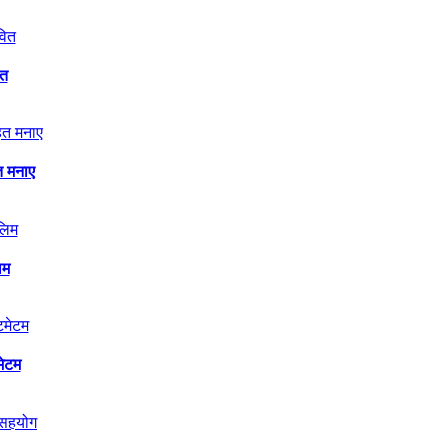
ित
त मनाए
िम
मेटम