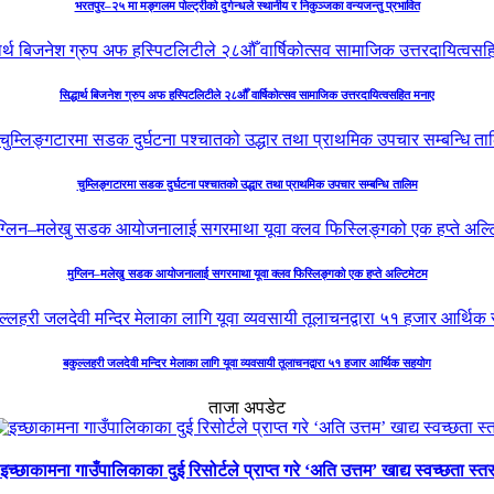
भरतपुर–२५ मा मङ्गलम पोल्ट्रीको दुर्गन्धले स्थानीय र निकुञ्जका वन्यजन्तु प्रभावित
सिद्धार्थ बिजनेश ग्रुप अफ हस्पिटलिटीले २८औँ वार्षिकोत्सव सामाजिक उत्तरदायित्वसहित मनाए
चुम्लिङ्गटारमा सडक दुर्घटना पश्चातको उद्धार तथा प्राथमिक उपचार सम्बन्धि तालिम
मुग्लिन–मलेखु सडक आयोजनालाई सगरमाथा यूवा क्लव फिस्लिङ्गको एक हप्ते अल्टिमेटम
बकुल्लहरी जलदेवी मन्दिर मेलाका लागि यूवा व्यवसायी तूलाचनद्वारा ५१ हजार आर्थिक सहयोग
ताजा अपडेट
इच्छाकामना गाउँपालिकाका दुई रिसोर्टले प्राप्त गरे ‘अति उत्तम’ खाद्य स्वच्छता स्त