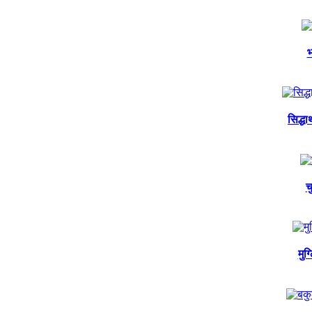
भ
सिद्ध
च
मुग