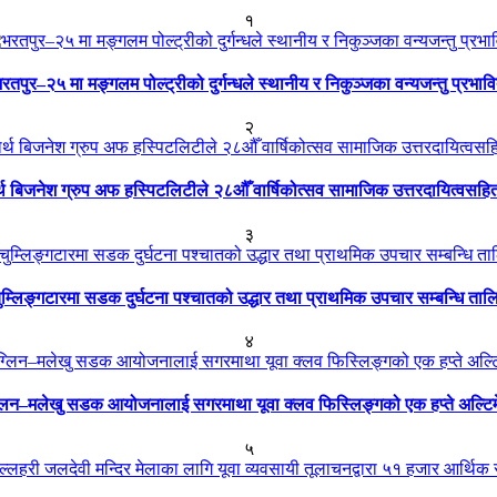
१
रतपुर–२५ मा मङ्गलम पोल्ट्रीको दुर्गन्धले स्थानीय र निकुञ्जका वन्यजन्तु प्रभाव
२
ार्थ बिजनेश ग्रुप अफ हस्पिटलिटीले २८औँ वार्षिकोत्सव सामाजिक उत्तरदायित्वसहि
३
ुम्लिङ्गटारमा सडक दुर्घटना पश्चातको उद्धार तथा प्राथमिक उपचार सम्बन्धि ताल
४
्लिन–मलेखु सडक आयोजनालाई सगरमाथा यूवा क्लव फिस्लिङ्गको एक हप्ते अल्टि
५