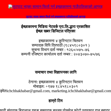
लुटपाट भएका सामान फिर्ता गर्न इच्छाकामना गाउँपालिकाको आग्रह
ईच्छाकामना मिडिया नेटवर्क प्रा.लि.द्धारा प्रकाशित
ईच्छा खबर डिजिटल पत्रिका
इच्छाकामना ४ कुरिनटार चितवन
सम्पादक विपि त्रिपाठी (९८४५९८०३०१ )
सुचना विभाग दर्ता नम्बर : १२६०/०७५–७६
कम्पनी रजिष्टार कार्यालय दर्ता नम्बर : २०४३०७०-७५/७६
समाचार तथा विज्ञापनका लागि
ठेगाना:
इच्छाकामना ४ कुरिनटार चितवन
मोबाइल:
+९७७ ९८४५९८०३०१
इमेल
ichchhakhabar@gmail.com, marketing.ichchhakhabar@gmail.com
हाम्रो टिम
यकारी संपादक
हिरालाल गुरुङ
सम्पादक
सन्जय पोखरेल
फोटो पत्रकार
दान बहादुर 