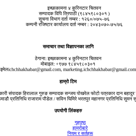
इच्छाकामना ४ कुरिनटार चितवन
सम्पादक विपि त्रिपाठी (९८४५९८०३०१ )
सुचना विभाग दर्ता नम्बर : १२६०/०७५–७६
कम्पनी रजिष्टार कार्यालय दर्ता नम्बर : २०४३०७०-७५/७६
समाचार तथा विज्ञापनका लागि
ठेगाना:
इच्छाकामना ४ कुरिनटार चितवन
मोबाइल:
+९७७ ९८४५९८०३०१
इमेल
ichchhakhabar@gmail.com, marketing.ichchhakhabar@gmail.com
हाम्रो टिम
यकारी संपादक
हिरालाल गुरुङ
सम्पादक
सन्जय पोखरेल
फोटो पत्रकार
दान बहादुर 
माडौ प्रतिनिधि
राजाराम पौडेल / सविन घिमिरे
भरतपुर महानगर प्रतिनिधि
सुमन सु
उपयोगी लिंकहरु
गृहपृष्ठ
हाम्रोबारे
नियम र सर्तहरू