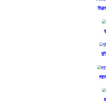
सिद्ध
च
मुग
बकुल
इ