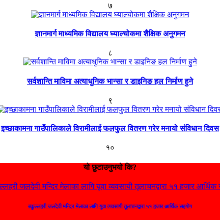
७
ज्ञानमार्ग माध्यमिक विद्यालय घ्याल्चोकमा शैक्षिक अनुगमन
८
सर्वशान्ति माविमा अत्याधुनिक भान्सा र डाइनिङ हल निर्माण हुने
९
इच्छाकामना गाउँपालिकाले विरामीलाई फलफुल वितरण गरेर मनायो संविधान दिवस
१०
यो छुटाउनुभयो कि?
बकुल्लहरी जलदेवी मन्दिर मेलाका लागि यूवा व्यवसायी तूलाचनद्वारा ५१ हजार आर्थिक सहयोग