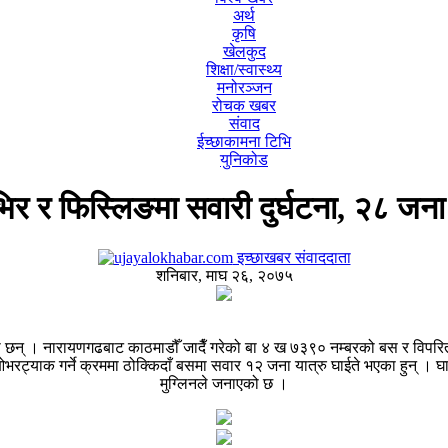
अर्थ
कृषि
खेलकुद
शिक्षा/स्वास्थ्य
मनोरञ्जन
रोचक खबर
संवाद
ईच्छाकामना टिभि
युनिकोड
ेभिर र फिस्लिङमा सवारी दुर्घटना, २८ जना
इच्छाखबर संवाददाता
शनिबार, माघ २६, २०७५
न् । नारायणगढबाट काठमाडौँ जादैँ गरेको बा ४ ख ७३९० नम्बरको बस र विपरित
ट्याक गर्ने क्रममा ठोक्किदाँ बसमा सवार १२ जना यात्रु घाईते भएका हुन् । घ
मुग्लिनले जनाएको छ ।