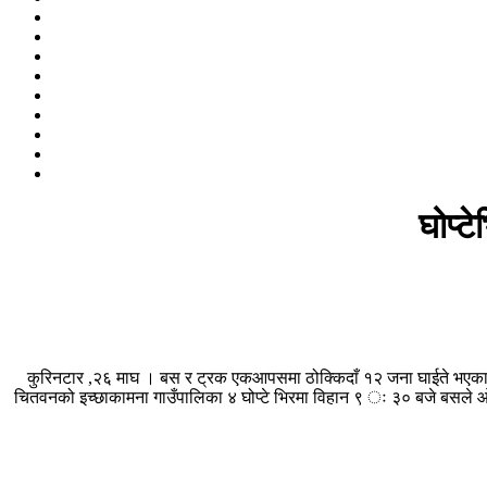
घोप्ट
कुरिनटार ,२६ माघ । बस र ट्रक एकआपसमा ठोक्किदाँ १२ जना घाईते भएका छ
चितवनको इच्छाकामना गाउँपालिका ४ घोप्टे भिरमा विहान ९ ः ३० बजे बसले ओभर