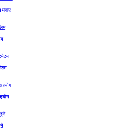
त मनाए
िम
मेटम
सहयोग
ने