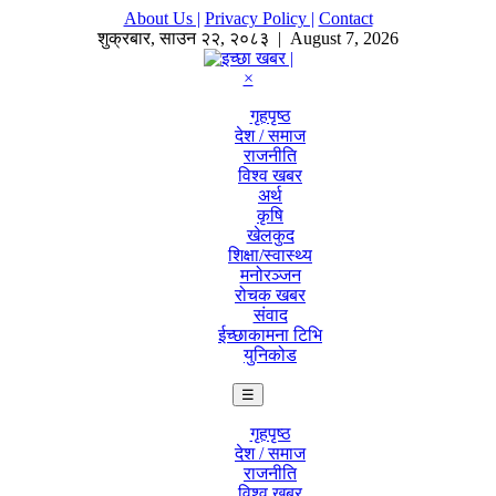
About Us |
Privacy Policy |
Contact
शुक्रबार
,
साउन
२२
,
२०८३
| August 7, 2026
×
गृहपृष्ठ
देश / समाज
राजनीति
विश्व खबर
अर्थ
कृषि
खेलकुद
शिक्षा/स्वास्थ्य
मनोरञ्जन
रोचक खबर
संवाद
ईच्छाकामना टिभि
युनिकोड
☰
गृहपृष्ठ
देश / समाज
राजनीति
विश्व खबर