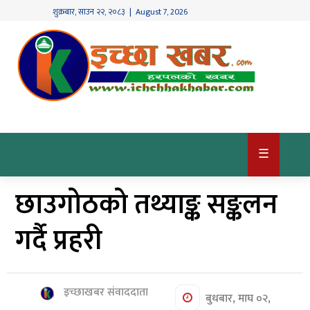
शुक्रबार
,
साउन
२२
,
२०८३
| August 7, 2026
गृहपृष्ठ
देश
/
समाज
राजनीति
☰
विश्व
छाउगोठको तथ्याङ्क सङ्कलन
खबर
अर्थ
गर्दै प्रहरी
कृषि
खेलकुद
इच्छाखबर संवाददाता
बुधबार, माघ ०२,