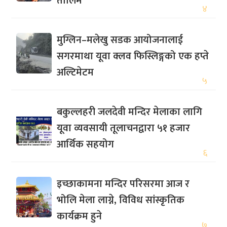
तालिम
४
मुग्लिन–मलेखु सडक आयोजनालाई
सगरमाथा यूवा क्लव फिस्लिङ्गको एक हप्ते
अल्टिमेटम
५
बकुल्लहरी जलदेवी मन्दिर मेलाका लागि
यूवा व्यवसायी तूलाचनद्वारा ५१ हजार
आर्थिक सहयोग
६
इच्छाकामना मन्दिर परिसरमा आज र
भोलि मेला लाग्ने, विविध सांस्कृतिक
कार्यक्रम हुने
७