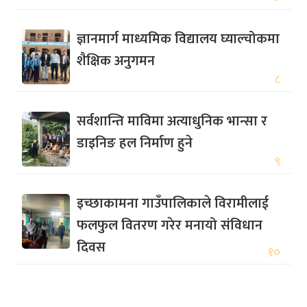
ज्ञानमार्ग माध्यमिक विद्यालय घ्याल्चोकमा
शैक्षिक अनुगमन
८
सर्वशान्ति माविमा अत्याधुनिक भान्सा र
डाइनिङ हल निर्माण हुने
९
इच्छाकामना गाउँपालिकाले विरामीलाई
फलफुल वितरण गरेर मनायो संविधान
दिवस
१०