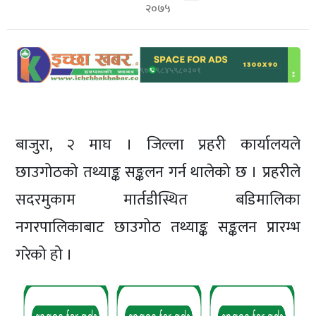
शिक्षा/
२०७५
स्वास्थ्य
मनोरञ्जन
रोचक
खबर
संवाद
बाजुरा, २ माघ । जिल्ला प्रहरी कार्यालयले
ईच्छाकामना
छाउगोठको तथ्याङ्क सङ्कलन गर्न थालेको छ । प्रहरीले
टिभि
सदरमुकाम मार्तडीस्थित बडिमालिका
युनिकोड
नगरपालिकाबाट छाउगोठ तथ्याङ्क सङ्कलन प्रारम्भ
गरेको हो ।