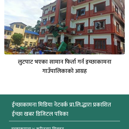
लुटपाट भएका सामान फिर्ता गर्न इच्छाकामना
गाउँपालिकाको आग्रह
ईच्छाकामना मिडिया नेटवर्क प्रा.लि.द्धारा प्रकाशित
ईच्छा खबर डिजिटल पत्रिका