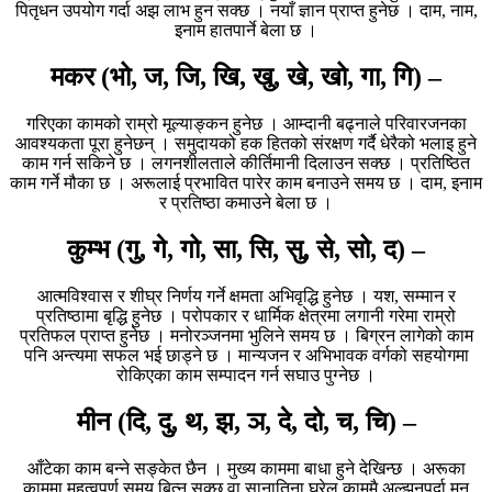
पितृधन उपयोग गर्दा अझ लाभ हुन सक्छ । नयाँ ज्ञान प्राप्त हुनेछ । दाम, नाम,
इनाम हातपार्ने बेला छ ।
मकर (भो, ज, जि, खि, खु, खे, खो, गा, गि) –
गरिएका कामको राम्रो मूल्याङ्कन हुनेछ । आम्दानी बढ्नाले परिवारजनका
आवश्यकता पूरा हुनेछन् । समुदायको हक हितको संरक्षण गर्दै धेरैको भलाइ हुने
काम गर्न सकिने छ । लगनशीलताले कीर्तिमानी दिलाउन सक्छ । प्रतिष्ठित
काम गर्ने मौका छ । अरूलाई प्रभावित पारेर काम बनाउने समय छ । दाम, इनाम
र प्रतिष्ठा कमाउने बेला छ ।
कुम्भ (गु, गे, गो, सा, सि, सु, से, सो, द) –
आत्मविश्वास र शीघ्र निर्णय गर्ने क्षमता अभिवृद्धि हुनेछ । यश, सम्मान र
प्रतिष्ठामा बृद्धि हुनेछ । परोपकार र धार्मिक क्षेत्रमा लगानी गरेमा राम्रो
प्रतिफल प्राप्त हुनेछ । मनोरञ्जनमा भुलिने समय छ । बिग्रन लागेको काम
पनि अन्त्यमा सफल भई छाड्ने छ । मान्यजन र अभिभावक वर्गको सहयोगमा
रोकिएका काम सम्पादन गर्न सघाउ पुग्नेछ ।
मीन (दि, दु, थ, झ, ञ, दे, दो, च, चि) –
आँटेका काम बन्ने सङ्केत छैन । मुख्य काममा बाधा हुने देखिन्छ । अरूका
काममा महत्वपूर्ण समय बित्न सक्छ वा सानातिना घरेलु काममै अल्झनुपर्दा मन