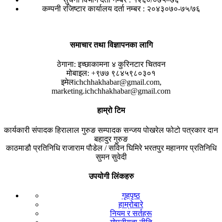
कम्पनी रजिष्टार कार्यालय दर्ता नम्बर : २०४३०७०-७५/७६
समाचार तथा विज्ञापनका लागि
ठेगाना:
इच्छाकामना ४ कुरिनटार चितवन
मोबाइल:
+९७७ ९८४५९८०३०१
इमेल
ichchhakhabar@gmail.com,
marketing.ichchhakhabar@gmail.com
हाम्रो टिम
कार्यकारी संपादक
हिरालाल गुरुङ
सम्पादक
सन्जय पोखरेल
फोटो पत्रकार
दान
बहादुर गुरुङ
काठमाडौ प्रतिनिधि
राजाराम पौडेल / सविन घिमिरे
भरतपुर महानगर प्रतिनिधि
सुमन सुवेदी
उपयोगी लिंकहरु
गृहपृष्ठ
हाम्रोबारे
नियम र सर्तहरू