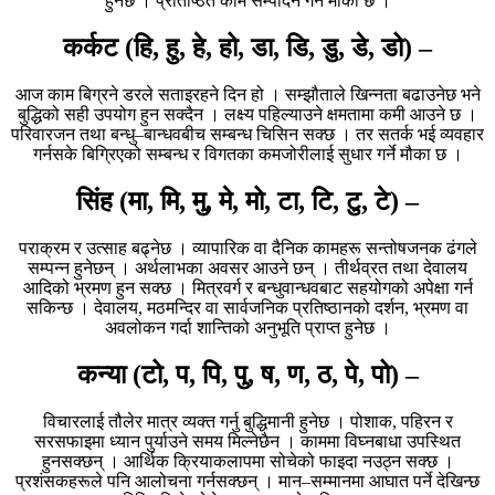
हुनेछ । प्रतिष्ठित काम सम्पादन गर्ने मौका छ ।
कर्कट (हि, हु, हे, हो, डा, डि, डु, डे, डो) –
आज काम बिग्रने डरले सताइरहने दिन हो । सम्झौताले खिन्नता बढाउनेछ भने
बुद्धिको सही उपयोग हुन सक्दैन । लक्ष्य पहिल्याउने क्षमतामा कमी आउने छ ।
परिवारजन तथा बन्धु–बान्धवबीच सम्बन्ध चिसिन सक्छ । तर सतर्क भई व्यवहार
गर्नसके बिग्रिएको सम्बन्ध र विगतका कमजोरीलाई सुधार गर्ने मौका छ ।
सिंह (मा, मि, मु, मे, मो, टा, टि, टु, टे) –
पराक्रम र उत्साह बढ्नेछ । व्यापारिक वा दैनिक कामहरू सन्तोषजनक ढंगले
सम्पन्न हुनेछन् । अर्थलाभका अवसर आउने छन् । तीर्थव्रत तथा देवालय
आदिको भ्रमण हुन सक्छ । मित्रवर्ग र बन्धुवान्धवबाट सहयोगको अपेक्षा गर्न
सकिन्छ । देवालय, मठमन्दिर वा सार्वजनिक प्रतिष्ठानको दर्शन, भ्रमण वा
अवलोकन गर्दा शान्तिको अनुभूति प्राप्त हुनेछ ।
कन्या (टो, प, पि, पु, ष, ण, ठ, पे, पो) –
विचारलाई तौलेर मात्र व्यक्त गर्नु बुद्धिमानी हुनेछ । पोशाक, पहिरन र
सरसफाइमा ध्यान पुर्याउने समय मिल्नेछैन । काममा विघ्नबाधा उपस्थित
हुनसक्छन् । आर्थिक क्रियाकलापमा सोचेको फाइदा नउठ्न सक्छ ।
प्रशंसकहरूले पनि आलोचना गर्नसक्छन् । मान–सम्मानमा आघात पर्ने देखिन्छ