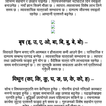
विभिन्न सहयोग र उपहार पाइनेछ । प्रियजनसँगको भेटघाटले दिन रमाइलो
बनाउनेछ । नयाँ ज्ञान सिक्ने मौका छ । व्यापार–व्यवसायमा विशेष लाभ लिने
समय छ । व्यावसायिक यात्राको सम्भावना छ । दाम्पत्य जीवनमा रमाइलो
रहनेछ । आम्दानी प्रशस्तै बढ्नेछ ।
बृष (इ, उ, ए, ओ, बा, बि, बु, बे, बो) –
विवादले खिन्न बनाए पनि आत्मबल र हौसलामा कमी आउने छैन । पारिवारिक र
दाम्पत्य सम्बन्ध प्रगाढ बन्नेछ । व्यावसायिक यात्राको सम्भावना छ । व्यापार
तथा उद्योगतर्फ फाइदा हुने योग छ । वैदेशिक यात्रा पनि लाभदायक रहनेछ ।
समय मनोरञ्जनपूर्ण छ । तर जुनसुकै काममा सफलता आर्जन गर्न प्रतिस्पर्धा
गर्नुपर्ने समय छ ।
मिथुन (का, कि, कु, घ, ङ, छ, के, को, ह) –
सोच र विषयवस्तुप्रति मन केन्द्रित हुनेछ । गोपनीय ढंगले गरिएको कामबाट
मनग्ये फाइदा हुनेछ । सुखद समाचारले अझ उत्साह बढ्नेछ । पढाइलेखाइमा
प्रगति हुनेछ । बुद्धिको उपयोगले लक्ष्य पहिल्याउन सकिने छ । रचनात्मक
कार्यमा जुट्दा प्रशस्तै फाइदा हुने समय छ । गुरुजनको विशेष सहयोग प्राप्त