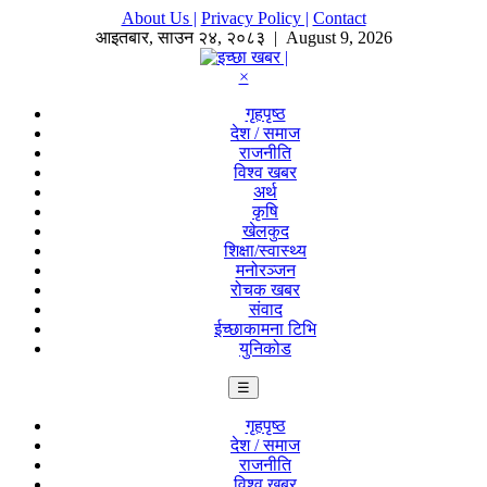
About Us |
Privacy Policy |
Contact
आइतबार
,
साउन
२४
,
२०८३
| August 9, 2026
×
गृहपृष्ठ
देश / समाज
राजनीति
विश्व खबर
अर्थ
कृषि
खेलकुद
शिक्षा/स्वास्थ्य
मनोरञ्जन
रोचक खबर
संवाद
ईच्छाकामना टिभि
युनिकोड
☰
गृहपृष्ठ
देश / समाज
राजनीति
विश्व खबर