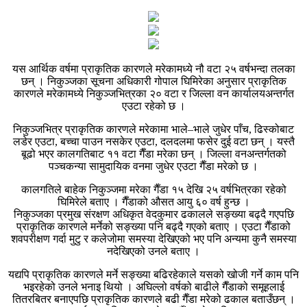
यस आर्थिक वर्षमा प्राकृतिक कारणले मरेकामध्ये नौ वटा २५ वर्षभन्दा तलका
छन् । निकुञ्जका सूचना अधिकारी गोपाल घिमिरेका अनुसार प्राकृतिक
कारणले मरेकामध्ये निकुञ्जभित्रका २० वटा र जिल्ला वन कार्यालयअन्तर्गत
एउटा रहेको छ ।
निकुञ्जभित्र प्राकृतिक कारणले मरेकामा भाले–भाले जुधेर पाँच, ढिस्कोबाट
लडेर एउटा, बच्चा पाउन नसकेर एउटा, दलदलमा फसेर दुई वटा छन् । यस्तै
बूढो भएर कालगतिबाट ११ वटा गैँडा मरेका छन् । जिल्ला वनअन्तर्गतको
पञ्चकन्या सामुदायिक वनमा जुधेर एउटा गैँडा मरेको छ ।
कालगतिले बाहेक निकुञ्जमा मरेका गैँडा १५ देखि २५ वर्षभित्रका रहेको
घिमिरेले बताए । गैँडाको औसत आयु ६० वर्ष हुन्छ ।
निकुञ्जका प्रमुख संरक्षण अधिकृत वेदकुमार ढकालले सङ्ख्या बढ्दै गएपछि
प्राकृतिक कारणले मर्नेको सङ्ख्या पनि बढ्दै गएको बताए । एउटा गैँडाको
शवपरीक्षण गर्दा मुटु र कलेजोमा समस्या देखिएको भए पनि अन्यमा कुनै समस्या
नदेखिएको उनले बताए ।
यद्यपि प्राकृतिक कारणले मर्ने सङ्ख्या बढिरहेकाले यसको खोजी गर्ने काम पनि
भइरहेको उनले भनाइ थियो । अघिल्लो वर्षको बाढीले गैँडाको समूहलाई
तितरबितर बनाएपछि प्राकृतिक कारणले बढी गैँडा मरेको ढकाल बताउँछन् ।