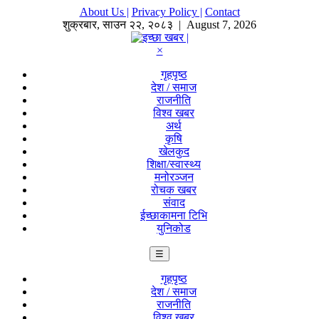
About Us |
Privacy Policy |
Contact
शुक्रबार
,
साउन
२२
,
२०८३
| August 7, 2026
×
गृहपृष्ठ
देश / समाज
राजनीति
विश्व खबर
अर्थ
कृषि
खेलकुद
शिक्षा/स्वास्थ्य
मनोरञ्जन
रोचक खबर
संवाद
ईच्छाकामना टिभि
युनिकोड
☰
गृहपृष्ठ
देश / समाज
राजनीति
विश्व खबर