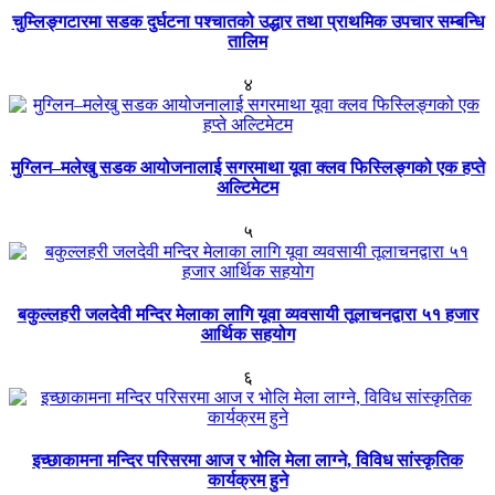
चुम्लिङ्गटारमा सडक दुर्घटना पश्चातको उद्धार तथा प्राथमिक उपचार सम्बन्धि
तालिम
४
मुग्लिन–मलेखु सडक आयोजनालाई सगरमाथा यूवा क्लव फिस्लिङ्गको एक हप्ते
अल्टिमेटम
५
बकुल्लहरी जलदेवी मन्दिर मेलाका लागि यूवा व्यवसायी तूलाचनद्वारा ५१ हजार
आर्थिक सहयोग
६
इच्छाकामना मन्दिर परिसरमा आज र भोलि मेला लाग्ने, विविध सांस्कृतिक
कार्यक्रम हुने