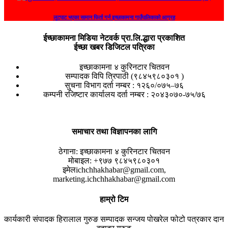
लुटपाट भएका सामान फिर्ता गर्न इच्छाकामना गाउँपालिकाको आग्रह
ईच्छाकामना मिडिया नेटवर्क प्रा.लि.द्धारा प्रकाशित
ईच्छा खबर डिजिटल पत्रिका
इच्छाकामना ४ कुरिनटार चितवन
सम्पादक विपि त्रिपाठी (९८४५९८०३०१ )
सुचना विभाग दर्ता नम्बर : १२६०/०७५–७६
कम्पनी रजिष्टार कार्यालय दर्ता नम्बर : २०४३०७०-७५/७६
समाचार तथा विज्ञापनका लागि
ठेगाना:
इच्छाकामना ४ कुरिनटार चितवन
मोबाइल:
+९७७ ९८४५९८०३०१
इमेल
ichchhakhabar@gmail.com,
marketing.ichchhakhabar@gmail.com
हाम्रो टिम
कार्यकारी संपादक
हिरालाल गुरुङ
सम्पादक
सन्जय पोखरेल
फोटो पत्रकार
दान