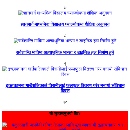
७
ज्ञानमार्ग माध्यमिक विद्यालय घ्याल्चोकमा शैक्षिक अनुगमन
८
सर्वशान्ति माविमा अत्याधुनिक भान्सा र डाइनिङ हल निर्माण हुने
९
इच्छाकामना गाउँपालिकाले विरामीलाई फलफुल वितरण गरेर मनायो संविधान
दिवस
१०
यो छुटाउनुभयो कि?