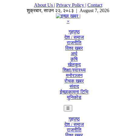
About Us |
Privacy Policy |
Contact
शुक्रबार
,
साउन
२२
,
२०८३
| August 7, 2026
×
गृहपृष्ठ
देश / समाज
राजनीति
विश्व खबर
अर्थ
कृषि
खेलकुद
शिक्षा/स्वास्थ्य
मनोरञ्जन
रोचक खबर
संवाद
ईच्छाकामना टिभि
युनिकोड
☰
गृहपृष्ठ
देश / समाज
राजनीति
विश्व खबर