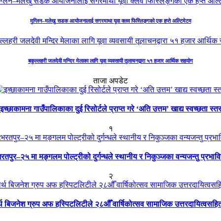
मुग्लिन–मलेखु सडक आयोजनालाई सगरमाथा यूवा क्लव फिस्लिङ्गको एक हप्ते अल्टिमेटम
बकुल्लहरी जलदेवी मन्दिर मेलाका लागि यूवा व्यवसायी तूलाचनद्वारा ५१ हजार आर्थिक सहयोग
ताजा अपडेट
इच्छाकामना गाउँपालिकाका दुई रिसोर्टले प्राप्त गरे ‘अति उत्तम’ खाद्य स्वच्छता स्त
१
रतपुर–२५ मा मङ्गलम पोल्ट्रीको दुर्गन्धले स्थानीय र निकुञ्जका वन्यजन्तु प्रभाव
२
ार्थ बिजनेश ग्रुप अफ हस्पिटलिटीले २८औँ वार्षिकोत्सव सामाजिक उत्तरदायित्वसहि