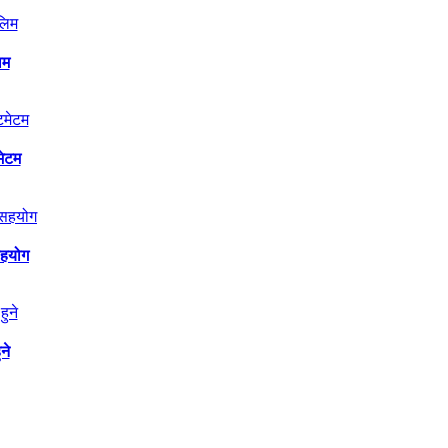
िम
मेटम
सहयोग
ने