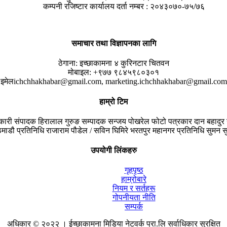
कम्पनी रजिष्टार कार्यालय दर्ता नम्बर : २०४३०७०-७५/७६
समाचार तथा विज्ञापनका लागि
ठेगाना:
इच्छाकामना ४ कुरिनटार चितवन
मोबाइल:
+९७७ ९८४५९८०३०१
इमेल
ichchhakhabar@gmail.com, marketing.ichchhakhabar@gmail.com
हाम्रो टिम
यकारी संपादक
हिरालाल गुरुङ
सम्पादक
सन्जय पोखरेल
फोटो पत्रकार
दान बहादुर 
माडौ प्रतिनिधि
राजाराम पौडेल / सविन घिमिरे
भरतपुर महानगर प्रतिनिधि
सुमन सु
उपयोगी लिंकहरु
गृहपृष्ठ
हाम्रोबारे
नियम र सर्तहरू
गोपनीयता नीति
सम्पर्क
अधिकार © २०२२ । ईच्छाकामना मिडिया नेटवर्क प्रा.लि सर्वाधिकार सुरक्षित