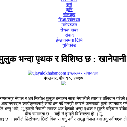
अर्थ
कृषि
खेलकुद
शिक्षा/स्वास्थ्य
मनोरञ्जन
रोचक खबर
संवाद
ईच्छाकामना टिभि
युनिकोड
मुलुक भन्दा पृथक र विशिष्ठ छ : खानेपानी 
इच्छाखबर संवाददाता
मंगलबार, पौष १०, २०७५
णतन्त्र नेपाल र धर्म निरपेक्ष मुलुक बनाउन सारा नेपालीले त्याग र बलिदान गरेको ह
दान कार्यक्रमलाई सम्बोधन गर्दै मन्त्री मगरले जनताको ठूलो त्यागबाट गणतन्त्र 
ँले भन्नु भयो, ू हाम्रो नेपाली समाज अरु देशको भन्दा पृथक र छुट्टै पहिचान बोकेक
बीच समानता छ । यही नै हाम्रो विशिष्टता हो ।ू
ाइ छ । हामीले छिटोभन्दा छिटो विकास गर्नु पर्ने र समृद्ध नेपाल बनाउनु पर्ने भएक