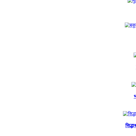
भ
सिद्ध