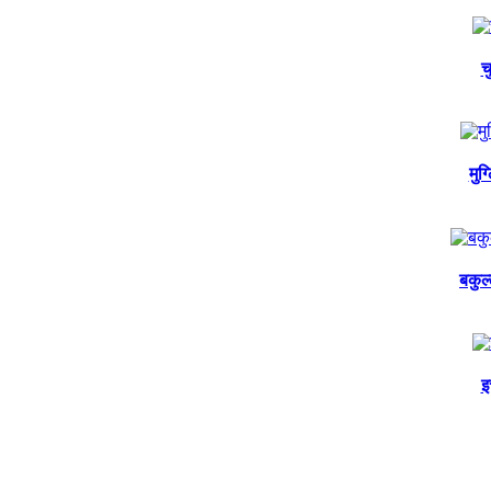
च
मुग
बकुल
इ