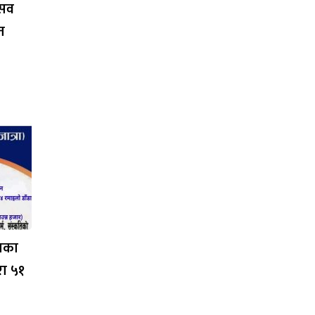
्सव
त
लाका
रा ५१