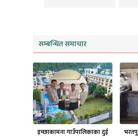
सम्बन्धित समाचार
इच्छाकामना गाउँपालिकाका दुई
भरतपु