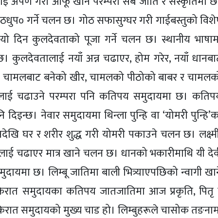
लाई अर्पण गरी आफू खाने परम्परा सबै जाति र संस्कृतिमा छ
धुप० गर्ने चलन छ। गोठ सफासुग्घर गरी गाईबस्तुको विशे
यो दिन कुलदेवताको पूजा गर्ने चलन छ। स्थानीय भाषाम
। कुलदेवतालाई नयाँ अन्न चढाएर, होम गरेर, नयाँ धानबा
ँ चामलबाट बनेको खीर, चामलको पीठोको बाबर र चामलक
तालाई चढाउने परम्परा पनि कतिपय समुदायमा छ। कतिप
िइन्छ। नेवार समुदायमा थिन्ला पुन्हि वा ‘योमरी पुन्हि’क
नदेखि घर र शरीर शुद्ध गरी योमरी पकाउने चलन छ। लक्ष्मी
ालाई चढाएर मात्र खाने चलन छ। धानको भकारीमाथि यी देव
समुदायमा छ। लिम्बू जातिमा बाली भित्र्याएपछिको न्वागी खा
छ। किरात समुदायका कतिपय जातजातिमा आज प्रकृति, पितृ 
िरात समुदायको मुख्य चाड हो। लिम्बुहरूले चासोक तङनाम