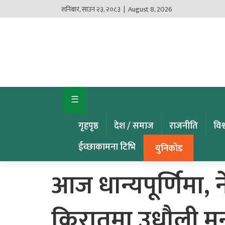
शनिबार
,
साउन
२३
,
२०८३
| August 8, 2026
गृहपृष्ठ
देश
/
समाज
☰
राजनीति
गृहपृष्ठ
देश / समाज
राजनीति
विश
विश्व
खबर
ईच्छाकामना टिभि
युनिकोड
अर्थ
आज धान्यपूर्णिमा, न
कृषि
किरातमा उधौली मना
खेलकुद