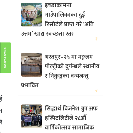
इच्छाकामना
गाउँपालिकाका दुई
रिसोर्टले प्राप्त गरे ‘अति
उत्तम’ खाद्य स्वच्छता स्तर
१
भरतपुर–२५ मा मङ्गलम
पोल्ट्रीको दुर्गन्धले स्थानीय
र निकुञ्जका वन्यजन्तु
प्रभावित
२
ाई
सिद्धार्थ बिजनेश ग्रुप अफ
त
हस्पिटलिटीले २८औँ
ले
वार्षिकोत्सव सामाजिक