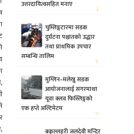
।
उत्तरदायित्वसहित मनाए
३
ष
ा
चुम्लिङ्गटारमा सडक
ट
दुर्घटना पश्चातको उद्धार
तथा प्राथमिक उपचार
ो
सम्बन्धि तालिम
य
४
ा
मुग्लिन–मलेखु सडक
,
आयोजनालाई सगरमाथा
ी
यूवा क्लव फिस्लिङ्गको
ने
एक हप्ते अल्टिमेटम
५
र
,
बकुल्लहरी जलदेवी मन्दिर