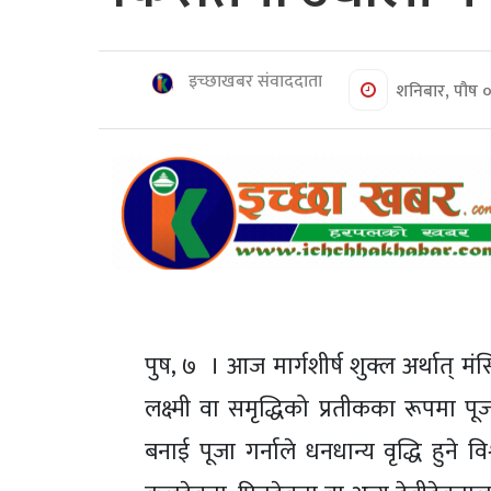
शिक्षा/
स्वास्थ्य
मनोरञ्जन
इच्छाखबर संवाददाता
शनिबार, पौष 
रोचक
खबर
संवाद
ईच्छाकामना
टिभि
युनिकोड
पुष, ७ । आज मार्गशीर्ष शुक्ल अर्थात् मं
लक्ष्मी वा समृद्धिको प्रतीकका रूपमा पू
बनाई पूजा गर्नाले धनधान्य वृद्धि हुने व