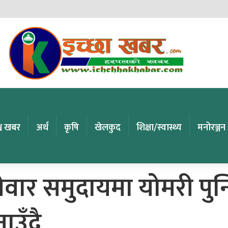
्व खबर
अर्थ
कृषि
खेलकुद
शिक्षा/स्वास्थ्य
मनोरञ्जन
ेवार समुदायमा योमरी पुन्
उँदै