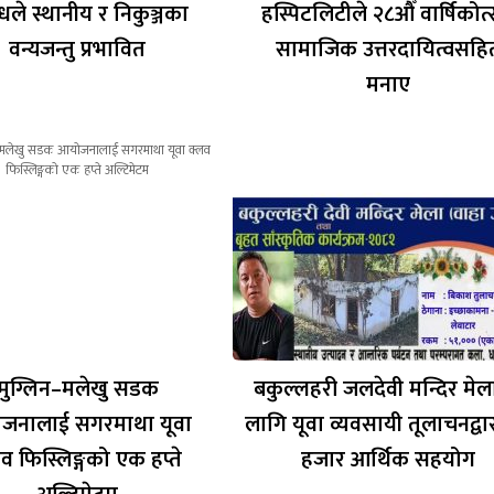
गन्धले स्थानीय र निकुञ्जका
हस्पिटलिटीले २८औँ वार्षिकोत
वन्यजन्तु प्रभावित
सामाजिक उत्तरदायित्वसहि
मनाए
मुग्लिन–मलेखु सडक
बकुल्लहरी जलदेवी मन्दिर मे
जनालाई सगरमाथा यूवा
लागि यूवा व्यवसायी तूलाचनद्वा
व फिस्लिङ्गको एक हप्ते
हजार आर्थिक सहयोग