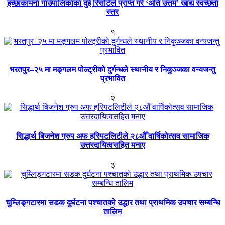
इच्छाकामना गाउँपालिकाका दुई रिसोर्टले प्राप्त गरे ‘अति उत्तम’ खाद्य स्वच्छता
स्तर
१
भरतपुर–२५ मा मङ्गलम पोल्ट्रीको दुर्गन्धले स्थानीय र निकुञ्जका वन्यजन्तु
प्रभावित
२
सिद्धार्थ बिजनेश ग्रुप अफ हस्पिटलिटीले २८औँ वार्षिकोत्सव सामाजिक
उत्तरदायित्वसहित मनाए
३
चुम्लिङ्गटारमा सडक दुर्घटना पश्चातको उद्धार तथा प्राथमिक उपचार सम्बन्धि
तालिम