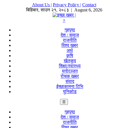
About Us |
Privacy Policy |
Contact
बिहिबार
,
साउन
२१
,
२०८३
| August 6, 2026
×
गृहपृष्ठ
देश / समाज
राजनीति
विश्व खबर
अर्थ
कृषि
खेलकुद
शिक्षा/स्वास्थ्य
मनोरञ्जन
रोचक खबर
संवाद
ईच्छाकामना टिभि
युनिकोड
☰
गृहपृष्ठ
देश / समाज
राजनीति
विश्व खबर