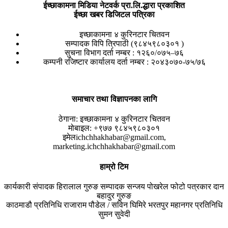
ईच्छाकामना मिडिया नेटवर्क प्रा.लि.द्धारा प्रकाशित
ईच्छा खबर डिजिटल पत्रिका
इच्छाकामना ४ कुरिनटार चितवन
सम्पादक विपि त्रिपाठी (९८४५९८०३०१ )
सुचना विभाग दर्ता नम्बर : १२६०/०७५–७६
कम्पनी रजिष्टार कार्यालय दर्ता नम्बर : २०४३०७०-७५/७६
समाचार तथा विज्ञापनका लागि
ठेगाना:
इच्छाकामना ४ कुरिनटार चितवन
मोबाइल:
+९७७ ९८४५९८०३०१
इमेल
ichchhakhabar@gmail.com,
marketing.ichchhakhabar@gmail.com
हाम्रो टिम
कार्यकारी संपादक
हिरालाल गुरुङ
सम्पादक
सन्जय पोखरेल
फोटो पत्रकार
दान
बहादुर गुरुङ
काठमाडौ प्रतिनिधि
राजाराम पौडेल / सविन घिमिरे
भरतपुर महानगर प्रतिनिधि
सुमन सुवेदी