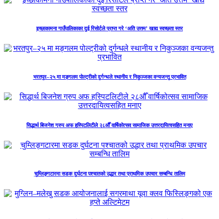
इच्छाकामना गाउँपालिकाका दुई रिसोर्टले प्राप्त गरे ‘अति उत्तम’ खाद्य स्वच्छता स्तर
भरतपुर–२५ मा मङ्गलम पोल्ट्रीको दुर्गन्धले स्थानीय र निकुञ्जका वन्यजन्तु प्रभावित
सिद्धार्थ बिजनेश ग्रुप अफ हस्पिटलिटीले २८औँ वार्षिकोत्सव सामाजिक उत्तरदायित्वसहित मनाए
चुम्लिङ्गटारमा सडक दुर्घटना पश्चातको उद्धार तथा प्राथमिक उपचार सम्बन्धि तालिम