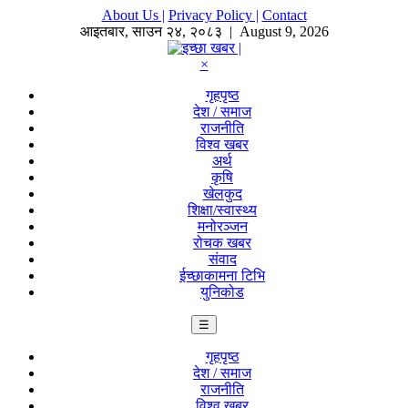
About Us |
Privacy Policy |
Contact
आइतबार
,
साउन
२४
,
२०८३
| August 9, 2026
×
गृहपृष्ठ
देश / समाज
राजनीति
विश्व खबर
अर्थ
कृषि
खेलकुद
शिक्षा/स्वास्थ्य
मनोरञ्जन
रोचक खबर
संवाद
ईच्छाकामना टिभि
युनिकोड
☰
गृहपृष्ठ
देश / समाज
राजनीति
विश्व खबर